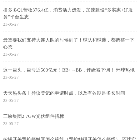
拼多多Q1营收376.4亿，消费活力迸发，加速建设“多实惠+好服
务”平台生态
23-05-27
最需要我们支持大连人队的时候到了！球队和球迷，都调整一下
心态
23-05-27
这一巨头，巨亏近500亿元！BB+→BB，评级被下调！ 环球热讯
23-05-27
天天热头条丨异议登记的申请时点，以及有效期是多长时间
23-05-27
三峡集团2.7GW光伏组件招标
23-05-27
按钮开关双控接触器怎么接线（双控触摸开关怎么接线）-环球实