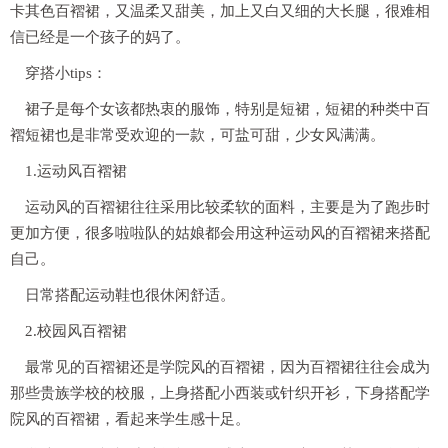
卡其色百褶裙，又温柔又甜美，加上又白又细的大长腿，很难相
信已经是一个孩子的妈了。
穿搭小tips：
裙子是每个女该都热衷的服饰，特别是短裙，短裙的种类中百
褶短裙也是非常受欢迎的一款，可盐可甜，少女风满满。
1.运动风百褶裙
运动风的百褶裙往往采用比较柔软的面料，主要是为了跑步时
更加方便，很多啦啦队的姑娘都会用这种运动风的百褶裙来搭配
自己。
日常搭配运动鞋也很休闲舒适。
2.校园风百褶裙
最常见的百褶裙还是学院风的百褶裙，因为百褶裙往往会成为
那些贵族学校的校服，上身搭配小西装或针织开衫，下身搭配学
院风的百褶裙，看起来学生感十足。