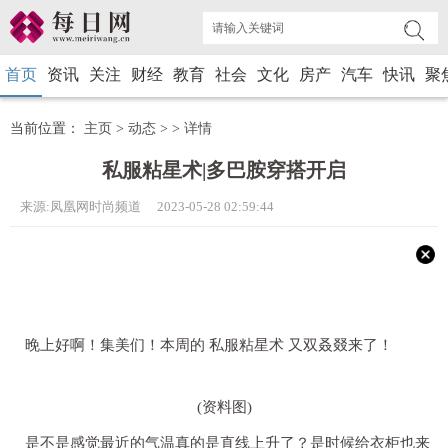
首页
资讯
关注
财经
教育
社会
文化
房产
汽车
快讯
聚
当前位置：
主页
>
动态
> >
详情
私服粘星术|多巴胺穿搭开启
来源:凤凰网时尚频道 2023-05-28 02:59:44
晚上好啊！集美们！本周的 私服粘星术 又双叒叕来了！
(资料图)
是不是感觉最近的气温真的是直线上升了？是时候给衣柜也来