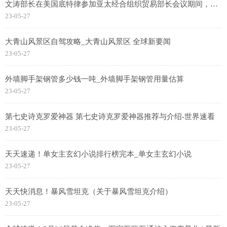
文涛部长在美国底特律参加亚太经合组织贸易部长会议期间，应
约会见世贸组织总干事伊维拉，双方就世贸组织《渔业补贴协
23-05-27
定》批约工作、第13届部长级会议（MC13）筹备等议题交换了
意见。伊维拉赞赏中方在世贸组织中的积极和建设性作用，期待
大青山风景区自驾攻略_大青山风景区 全球新要闻
中方继续为推动MC13取得成功发挥领导力。王文涛表示，中方
23-05-27
践行真正的多边主义，积极参与世贸组织改革，将以实际行动为
MC13取得成功作出贡献。|环球观速讯
外墙脚手架钢管多少钱一吨_外墙脚手架钢管用量估算
23-05-27
第七史诗克罗爱神器 第七史诗克罗爱神器推荐与介绍-世界速看
23-05-27
天天速递！单女主玄幻小说排行榜完本_单女主玄幻小说
23-05-27
天天快消息！暴风雪坦克（关于暴风雪坦克介绍）
23-05-27