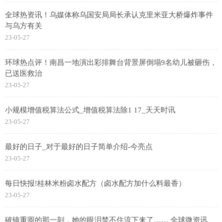
全球热资讯！乌媒体称乌国安局局长承认克里米亚大桥爆炸事件
与乌方有关
23-05-27
环球热点评！南昌一地演出彩排舞台背景屏倒塌9名幼儿被砸伤，
已送医救治
23-05-27
小规模增值税算法公式_增值税算法除1 17_天天时讯
23-05-27
最好的日子_对于最好的日子简单介绍-今亮点
23-05-27
每日快报!桂林米粉卤水配方（卤水配方加什么料最香）
23-05-27
破镜重圆的那一刻，她的眼泪禁不住流下来了…… 全球微资讯