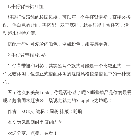
1.牛仔背带裙+T恤
想要打造清纯的校园风格，可以穿一个牛仔背带裙，直接来搭
配一件白色的T恤，再搭配一双平底鞋，就会显得非常轻巧，活
动起来也特方便。
搭配一些可可爱爱的颜色，例如粉色，甜美感更强。
2.牛仔背带裙+衬衫
牛仔背带裙和衬衫，其实这两个款式可能是一个比较正式，一
个比较休闲，但是正式搭配休闲的混搭风格也是搭配中的一种技
巧。
看了这么多美美Look，你是否心动了呢？哪些单品是你的最爱
呢？趁着周末赶快来一场说走就走的Shopping之旅吧！
作者：ZOE支 编辑：周杨 排版：盼盼
本文为凤凰网时尚原创内容
欢迎分享、点赞、在看！