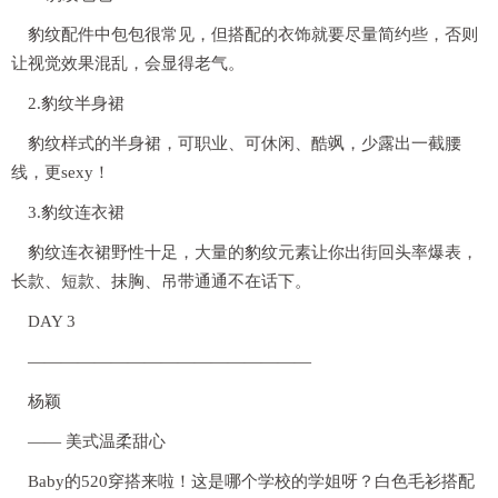
豹纹配件中包包很常见，但搭配的衣饰就要尽量简约些，否则
让视觉效果混乱，会显得老气。
2.豹纹半身裙
豹纹样式的半身裙，可职业、可休闲、酷飒，少露出一截腰
线，更sexy！
3.豹纹连衣裙
豹纹连衣裙野性十足，大量的豹纹元素让你出街回头率爆表，
长款、短款、抹胸、吊带通通不在话下。
DAY 3
—————————————————
杨颖
—— 美式温柔甜心
Baby的520穿搭来啦！这是哪个学校的学姐呀？白色毛衫搭配