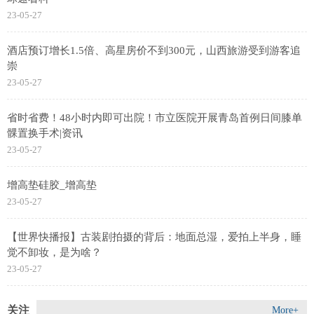
23-05-27
酒店预订增长1.5倍、高星房价不到300元，山西旅游受到游客追
崇
23-05-27
省时省费！48小时内即可出院！市立医院开展青岛首例日间膝单
髁置换手术|资讯
23-05-27
增高垫硅胶_增高垫
23-05-27
【世界快播报】古装剧拍摄的背后：地面总湿，爱拍上半身，睡
觉不卸妆，是为啥？
23-05-27
关注
More+