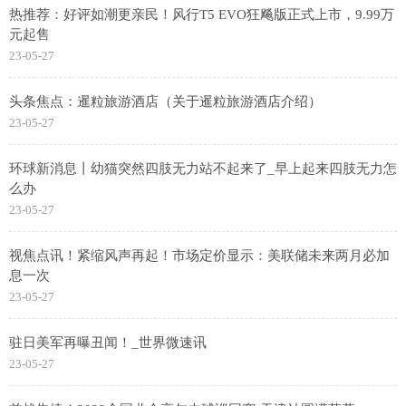
热推荐：好评如潮更亲民！风行T5 EVO狂飚版正式上市，9.99万
元起售
23-05-27
头条焦点：暹粒旅游酒店（关于暹粒旅游酒店介绍）
23-05-27
环球新消息丨幼猫突然四肢无力站不起来了_早上起来四肢无力怎
么办
23-05-27
视焦点讯！紧缩风声再起！市场定价显示：美联储未来两月必加
息一次
23-05-27
驻日美军再曝丑闻！_世界微速讯
23-05-27