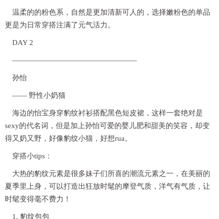
温柔的的粉色系，自然是更加清新可人的，选择嫩粉色的单品
更是为日常穿搭注满了元气活力。
DAY 2
—————————————————
孙怡
—— 野性小奶猫
海边的怡宝身穿豹纹衬衫搭配黑色短皮裙，这样一套绝对是
sexy的代名词，但是加上孙怡可爱的婴儿肥和甜美的笑容，却变
得又奶又野，好像豹纹小猫，好想rua。
穿搭小tips：
大热的豹纹元素是很多妹子们所喜的潮流元素之一，在美丽的
夏季里上身，可以打造出狂放时髦的摩登气质，洋气有气质，让
时髦变得毫不费力！
1. 豹纹包包