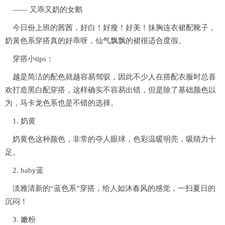
—— 又乖又奶的女鹅
今日份上班的茜茜，好白！好瘦！好美！抹胸连衣裙配靴子，
奶黃色系穿搭真的好乖呀，仙气飘飘的裙很适合度假。
穿搭小tips：
越是简洁的配色就越容易驾驭，因此不少人在搭配衣服时总喜
欢打造黑白配穿搭，这样确实不容易出错，但是除了基础颜色以
为，马卡龙色系也是不错的选择。
1. 奶黄
奶黄色这种颜色，非常的夺人眼球，色彩温暖明亮，吸睛力十
足。
2. baby蓝
淡雅清新的“蓝色系”穿搭，给人如沐春风的感觉，一扫夏日的
沉闷！
3. 嫩粉