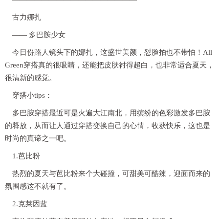
古力娜扎
—— 多巴胺少女
今日份路人镜头下的娜扎，这盛世美颜，怼脸拍也不带怕！All
Green穿搭真的很吸睛，还能把皮肤衬得超白，也非常适合夏天，
很清新的感觉。
穿搭小tips：
多巴胺穿搭最近可是火遍大江南北，用缤纷的色彩激发多巴胺
的释放，从而让人通过穿搭变换自己的心情，收获快乐，这也是
时尚的真谛之一吧。
1.芭比粉
热烈的夏天与芭比粉来个大碰撞，可甜美可酷辣，迎面而来的
氛围感这不就有了。
2.克莱因蓝