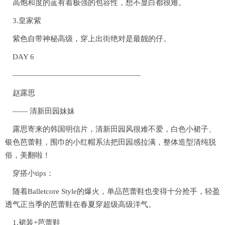
高饱和度的蓝有着极强的包容性，想不显白都很难。
3.皇家紫
紫色自带神秘高级，穿上出街绝对是最靓的仔。
DAY 6
—————————————————
赵露思
—— 清新田园妹妹
露思寄来的韩国明信片，清新田园风很难不爱，白色小裙子、
银色芭蕾鞋，围巾的小红帽系法把田园感拉满，整体造型清纯脱
俗，美翻啦！
穿搭小tips：
随着Balletcore Style的爆火，单品芭蕾鞋也变得十分抢手，轻盈
透气正当季的芭蕾鞋在春夏穿超级高级洋气。
1.裙装+芭蕾鞋