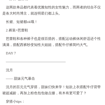
这两款单品都代表着优雅知性的女性魅力，而两者的结合不仅
是各大时尚博主，就连明星们都上头。
长裙、短裙都ok哦！
2.裤装+芭蕾鞋
芭蕾鞋和各种裤子也是很百搭的，搭配运动裤休闲舒适还个性
满满，搭配西裤秒变知性大姐姐，搭配牛仔裤简约大气。
DAY 7
—————————————————
沈月
—— 甜妹元气暴击
沈月的百元元气穿搭，甜妹们快来学！短款上衣搭配牛仔背带
裙超减龄，再加上粉色包包做点缀，有木有更可爱了？
穿搭小tips：