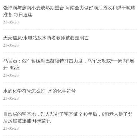
强降雨与豫南小麦成熟期重合 河南全力做好雨后抢收和烘干晾晒
准备 每日速读
23-05-28
天天信息:水电站放水两名教师被卷走溺亡
23-05-28
乌官员：俄军暂缓对巴赫穆特打击力度，乌军反攻或“一周内”展
开_热议
23-05-28
水的化学符号怎么打_水的化学符号
23-05-28
自己买的宅基地，别人却办了宅基证？40年后，6旬老人拆了邻
居房屋被逮捕 环球简讯
23-05-28