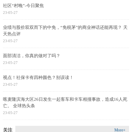
社区“村晚”-今日聚焦
23-05-27
业绩与股价双双而下的中免，“免税茅”的商业神话还能再现？ 天
天热点评
23-05-27
面部清洁，你真的做对了吗？
23-05-27
视点！社保卡有四种颜色？别误读！
23-05-27
喀麦隆滨海大区26日发生一起客车和卡车相撞事故，造成16人死
亡。 全球热头条
23-05-27
关注
More+