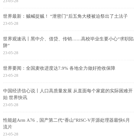
23-05-28
世界最新：贼喊捉贼！ “泄密门”后五角大楼被迫祭出了土法子
23-05-28
世界观速讯丨黑中介、借贷、传销……高校毕业生要小心“求职陷
阱”
23-05-28
世界要闻：全国麦收进度达7.9% 各地全力做好抢收保障
23-05-28
中国经济信心说丨人口高质量发展 从直面每个家庭的实际困难开
始 世界快讯
23-05-28
性能超Arm A76，国产第二代“香山”RISC-V开源处理器最快6月
流片
23-05-28