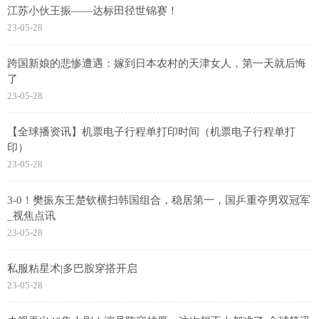
江苏小伙王振——达标田径世锦赛！
23-05-28
跨国新娘的悲惨遭遇：嫁到日本农村的天津女人，第一天就后悔
了
23-05-28
【全球播资讯】机票电子行程单打印时间（机票电子行程单打
印）
23-05-28
3-0！樊振东王楚钦横扫韩国组合，稳居第一，国乒重夺男双冠军
_视焦点讯
23-05-28
私服粘星术|多巴胺穿搭开启
23-05-28