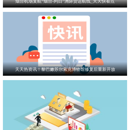
烟台机场复航“烟台-列日”洲际货运航线_天天快看点
天天热资讯！黎巴嫩苏尔索克博物馆修复后重新开放