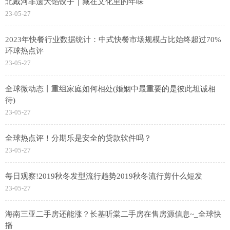
北戴河非遗大馅饺子｜藏在文化里的年味
23-05-27
2023年快餐行业数据统计：中式快餐市场规模占比始终超过70%
环球热点评
23-05-27
全球微动态丨重组家庭如何相处(婚姻中最重要的是彼此坦诚相
待)
23-05-27
全球热点评！分期乐是安全的贷款软件吗？
23-05-27
每日观察!2019秋冬发型流行趋势2019秋冬流行剪什么短发
23-05-27
海南三亚二手房还能涨？长基听棠二手房在售房源信息~_全球快
播