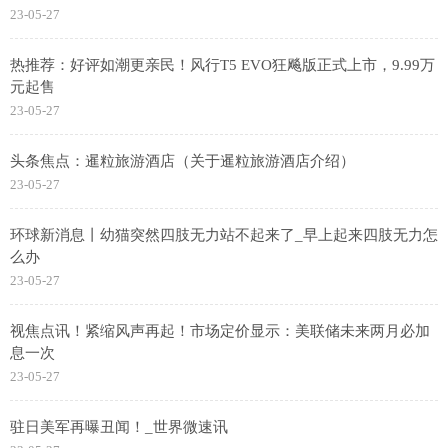
23-05-27
热推荐：好评如潮更亲民！风行T5 EVO狂飚版正式上市，9.99万
元起售
23-05-27
头条焦点：暹粒旅游酒店（关于暹粒旅游酒店介绍）
23-05-27
环球新消息丨幼猫突然四肢无力站不起来了_早上起来四肢无力怎
么办
23-05-27
视焦点讯！紧缩风声再起！市场定价显示：美联储未来两月必加
息一次
23-05-27
驻日美军再曝丑闻！_世界微速讯