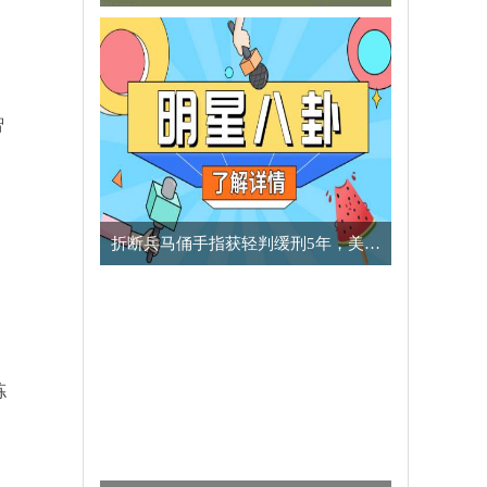
智
​折断兵马俑手指获轻判缓刑5年，美国男子向中方致歉
拣