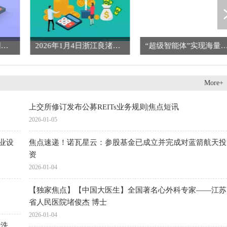
速读：申花酝酿阵容调整，26岁国脚级中场悍将或遭清洗，新东家浮出水面
2026年1月4日浙江良渚蔬菜市场开发有限公司价格行情
“超级智能体”实现海量个性化定制 
More+
上交所修订发布公募REITs业务规则|焦点短讯
2026-01-05
工业设
焦点速递！诺瓦星云：参股基金已成立并完成对蓝箭航天投
资
2026-01-04
【独家焦点】【中国大医生】全国著名心外科专家——江苏
省人民医院堵俊杰 博士
2026-01-04
清洗，