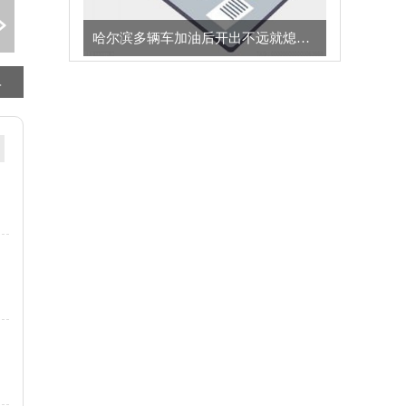
哈尔滨多辆车加油后开出不远就熄火，加油站：油罐进了水，已赔偿车主们损失
每日热文
上交所修订发布公募REITs业务规则|焦点短讯
门槛降至200万元、补贴最高至1.5%！湖南加码支持工业设备更新_天天资讯