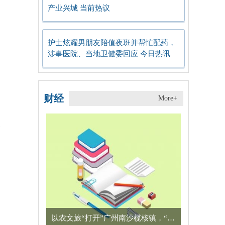
产业兴城 当前热议
护士炫耀男朋友陪值夜班并帮忙配药，
涉事医院、当地卫健委回应 今日热讯
财经
More+
深
以农文旅“打开”广州南沙榄核镇，“星海故里”别有一番风味