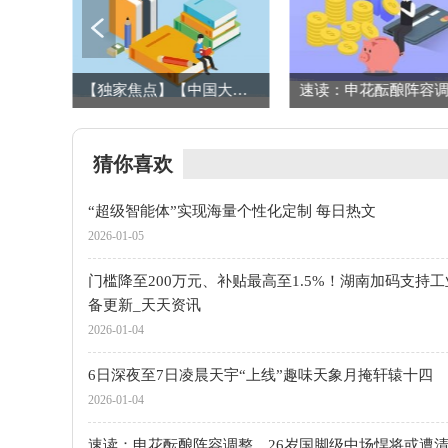
6日深夜至7日凌晨天宇“上线”趣味天象月掩轩辕十四
【独家焦点】【中国大医生】全国著名心外科专家——江苏省人民医院堵俊杰 博士
猜你喜欢
“超级智能体”实现海量个性化定制 每日热文
2026-01-05
门槛降至200万元、补贴最高至1.5%！湖南加码支持
备更新_天天资讯
2026-01-04
6日深夜至7日凌晨天宇“上线”趣味天象月掩轩辕十四
2026-01-04
速读：申花酝酿阵容调整，26岁国脚级中场悍将或遭