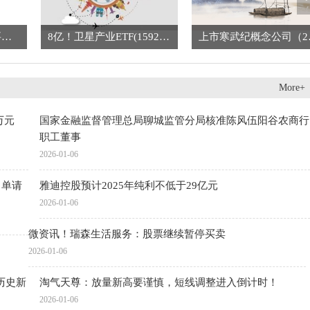
淘气天尊：放量新高要谨慎，短线调整进入倒计时！
8亿！卫星产业ETF(159218)暴涨超7%，盘中成交再创历史新高，获超3亿元加仓_每日信息
上市寒武纪
More+
万元
国家金融监督管理总局聊城监管分局核准陈风伍阳谷农商行
职工董事
2026-01-06
名单请
雅迪控股预计2025年纯利不低于29亿元
2026-01-06
微资讯！瑞森生活服务：股票继续暂停买卖
2026-01-06
创历史新
淘气天尊：放量新高要谨慎，短线调整进入倒计时！
2026-01-06