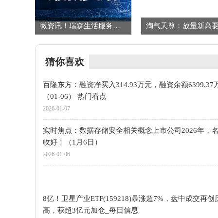
雅迪控股预计2025年纯利不低于29亿元
微资讯！瑞森生活服务：股票继续暂停买卖
猜你喜欢
百隆东方：融资净买入314.93万元，融资余额6399.37
（01-06） 热门看点
2026-01-07
实时焦点：数据存储安全相关概念上市公司2026年，
收好！（1月6日）
2026-01-06
8亿！卫星产业ETF(159218)暴涨超7%，盘中成交再
高，获超3亿元加仓_每日信息