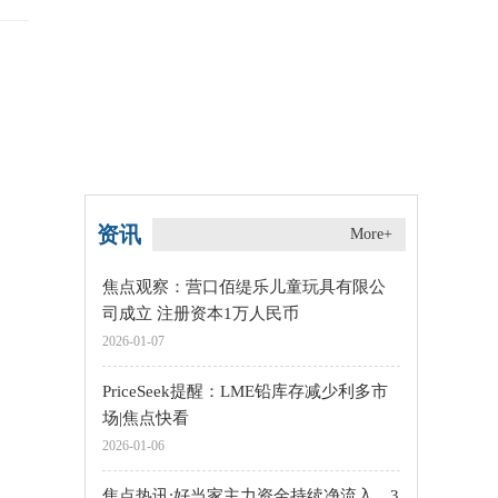
资讯
More+
焦点观察：营口佰缇乐儿童玩具有限公
司成立 注册资本1万人民币
2026-01-07
PriceSeek提醒：LME铅库存减少利多市
场|焦点快看
2026-01-06
焦点热讯:好当家主力资金持续净流入，3