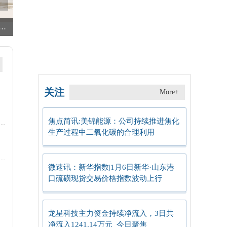
概念公司（2026/1/6）|每日快看
百隆东方：融资净买入314.93万元，融资余额6399.37万元（01-06） 热门看点
国家金融监督管理总局聊城监管分局核准陈风伍阳谷农商行职工董事
关注
More+
焦点简讯:美锦能源：公司持续推进焦化
生产过程中二氧化碳的合理利用
微速讯：新华指数|1月6日新华·山东港
口硫磺现货交易价格指数波动上行
龙星科技主力资金持续净流入，3日共
净流入1241.14万元_今日聚焦