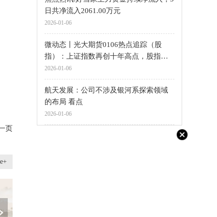
日共净流入2061.00万元
2026-01-06
微动态丨光大期货0106热点追踪（股
指）：上证指数再创十年高点，股指
是“真突破”还是“假热闹”？
2026-01-06
航天发展：公司不涉及银河系探索领域
的布局 看点
2026-01-06
一页
e+