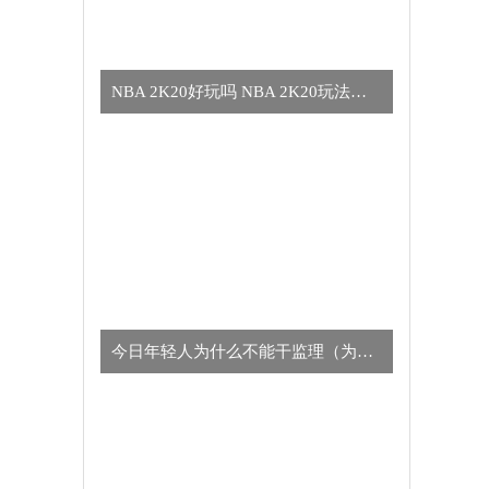
NBA 2K20好玩吗 NBA 2K20玩法简介
今日年轻人为什么不能干监理（为什么年轻人不适合干监理的真正原因）