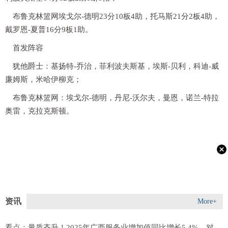
布鲁克林篮网埃戈尔-德明23分10板4助，托马斯21分2板4助，
戴罗恩-夏普16分9板1助。
首发阵容
犹他爵士：基扬特-乔治，菲利波夫斯基，埃斯-贝利，科迪-威
廉姆斯，米哈伊柳克；
布鲁克林篮网：埃戈尔-德明，丹尼-沃尔夫，曼恩，诺兰-特拉
奥雷，克拉克斯顿。
资讯
More+
看点：量质齐升！2025年广西服务业增加值同比增长5.4%，对