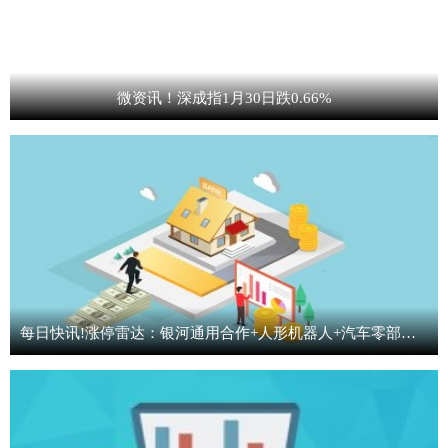
微资讯！深成指1月30日跌0.66%
每日快讯!涨停雷达：银河通用合作+人形机器人+汽车零部件+粉末冶金 百达精工触及涨停