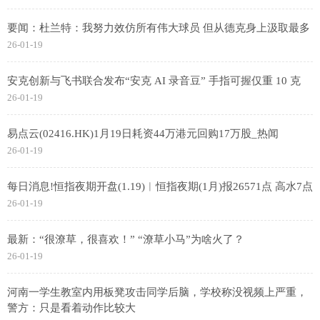
要闻：杜兰特：我努力效仿所有伟大球员 但从德克身上汲取最多
26-01-19
安克创新与飞书联合发布“安克 AI 录音豆” 手指可握仅重 10 克
26-01-19
易点云(02416.HK)1月19日耗资44万港元回购17万股_热闻
26-01-19
每日消息!恒指夜期开盘(1.19)︱恒指夜期(1月)报26571点 高水7点
26-01-19
最新：“很潦草，很喜欢！” “潦草小马”为啥火了？
26-01-19
河南一学生教室内用板凳攻击同学后脑，学校称没视频上严重，
警方：只是看着动作比较大