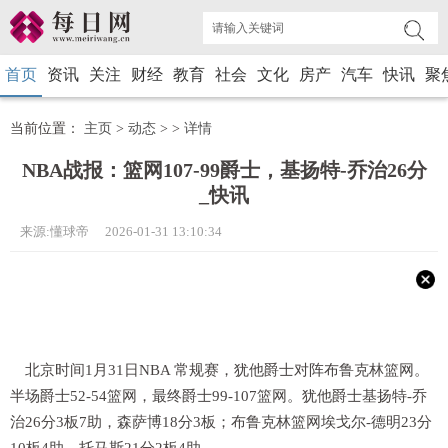
首页
资讯
关注
财经
教育
社会
文化
房产
汽车
快讯
聚
当前位置：
主页
>
动态
> >
详情
NBA战报：篮网107-99爵士，基扬特-乔治26分
_快讯
来源:懂球帝 2026-01-31 13:10:34
北京时间1月31日NBA 常规赛，犹他爵士对阵布鲁克林篮网。
半场爵士52-54篮网，最终爵士99-107篮网。犹他爵士基扬特-乔
治26分3板7助，森萨博18分3板；布鲁克林篮网埃戈尔-德明23分