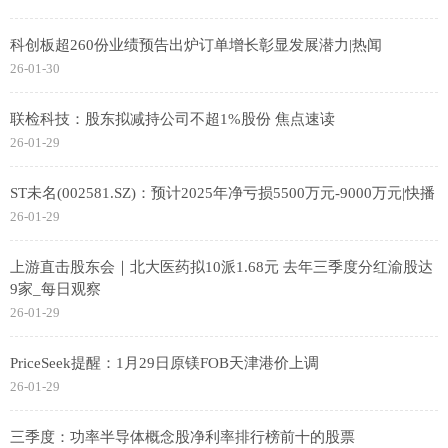
科创板超260份业绩预告出炉订单增长彰显发展潜力|热闻
26-01-30
联检科技：股东拟减持公司不超1%股份 焦点速读
26-01-29
ST未名(002581.SZ)：预计2025年净亏损5500万元-9000万元|快播
26-01-29
上游直击股东会｜北大医药拟10派1.68元 去年三季度分红渝股达
9家_每日观察
26-01-29
PriceSeek提醒：1月29日原镁FOB天津港价上调
26-01-29
三季度：功率半导体概念股净利率排行榜前十的股票