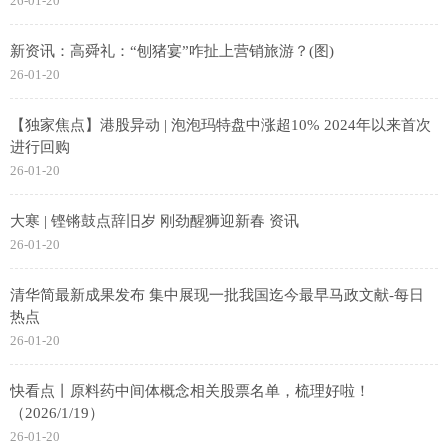
26-01-20
新资讯：高舜礼：“刨猪宴”咋扯上营销旅游？(图)
26-01-20
【独家焦点】港股异动 | 泡泡玛特盘中涨超10% 2024年以来首次
进行回购
26-01-20
大寒 | 铿锵鼓点辞旧岁 刚劲醒狮迎新春 资讯
26-01-20
清华简最新成果发布 集中展现一批我国迄今最早马政文献-每日
热点
26-01-20
快看点丨原料药中间体概念相关股票名单，梳理好啦！
（2026/1/19）
26-01-20