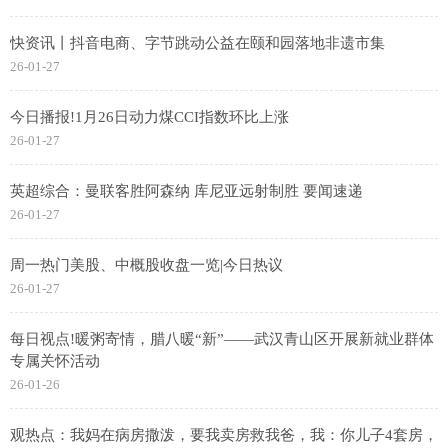
快资讯丨抖音电商、字节跳动公益在颐和园落地非遗市集
26-01-27
今日播报!1月26日动力煤CCI指数环比上涨
26-01-27
英超综合：曼联客胜阿森纳 库尼亚远射制胜 要闻速递
26-01-27
周一热门美股、中概股收盘一览|今日热议
26-01-27
每日视点!暖粥寄情，腊八暖“新”——武汉青山区开展新就业群体
专属关怀活动
26-01-26
观热点：我妈在病房撒泼，要我卖房救我爸，我：你儿子4套房，