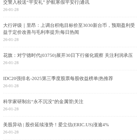
交警入校送“平安礼” 护航寒假平安行|通讯
26-01-28
大行评级｜里昂：上调台积电目标价至3030新台币，预期盈利受
益于定价改善与毛利率提升|每日热闻
26-01-28
花旗：对宁德时代(03750)展开30日下行催化观察 关注利润承压
26-01-28
IDC20强排名-2025第三季度股票每股收益榜单|热推荐
26-01-28
科学家研制出“永不沉没”的金属管|关注
26-01-28
美股异动 | 股价延续涨势！爱立信(ERIC.US)涨逾4%
26-01-28