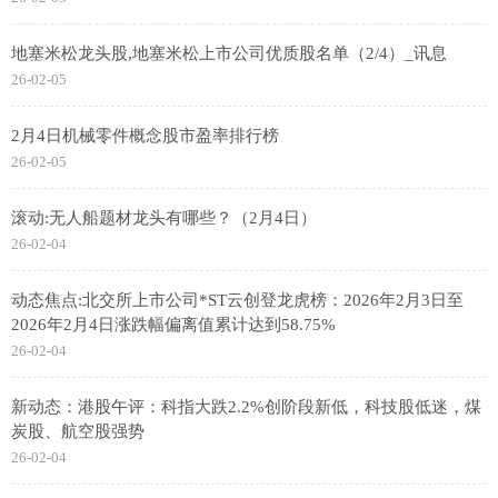
地塞米松龙头股,地塞米松上市公司优质股名单（2/4）_讯息
26-02-05
2月4日机械零件概念股市盈率排行榜
26-02-05
滚动:无人船题材龙头有哪些？（2月4日）
26-02-04
动态焦点:北交所上市公司*ST云创登龙虎榜：2026年2月3日至
2026年2月4日涨跌幅偏离值累计达到58.75%
26-02-04
新动态：港股午评：科指大跌2.2%创阶段新低，科技股低迷，煤
炭股、航空股强势
26-02-04