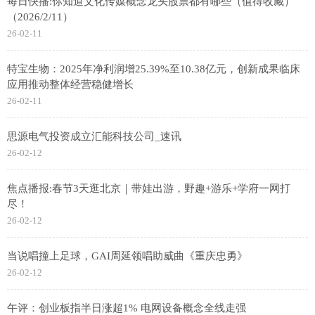
每日快播:你知道文化传媒概念龙头股票都有哪些（值得收藏）
（2026/2/11）
26-02-11
特宝生物：2025年净利润增25.39%至10.38亿元，创新成果临床
应用推动整体经营稳健增长
26-02-11
思源电气投资成立汇能科技公司_速讯
26-02-12
焦点播报:春节3天逛北京｜带娃出游，野趣+游乐+学府一网打
尽！
26-02-12
当说唱撞上足球，GAI周延领唱助威曲《重庆忠勇》
26-02-12
午评：创业板指半日涨超1% 电网设备概念全线走强