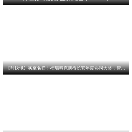
【时快讯】实至名归！福瑞泰克摘得长安年度协同大奖，智驾共生再谱新篇