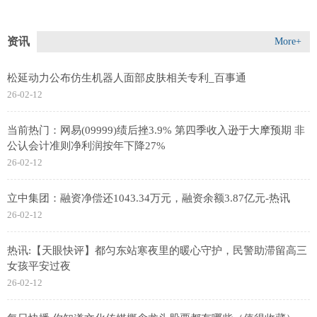
资讯
More+
松延动力公布仿生机器人面部皮肤相关专利_百事通
26-02-12
当前热门：网易(09999)绩后挫3.9% 第四季收入逊于大摩预期 非
公认会计准则净利润按年下降27%
26-02-12
立中集团：融资净偿还1043.34万元，融资余额3.87亿元-热讯
26-02-12
热讯:【天眼快评】都匀东站寒夜里的暖心守护，民警助滞留高三
女孩平安过夜
26-02-12