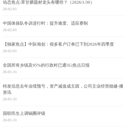
动态焦点:草甘膦题材龙头有哪些？（2026/1/30）
26-02-01
中国体操队冬训进行时：提升难度、适应赛制
26-02-01
【独家焦点】中际旭创：很多客户订单已下到2026年四季度
26-02-01
全国所有乡镇及95%的行政村已通5G|焦点日报
26-01-31
特发信息去年业绩预亏，资产减值成主因，公司主业经营稳健-播
资讯
26-01-31
国联民生上调锅圈评级
26-01-31