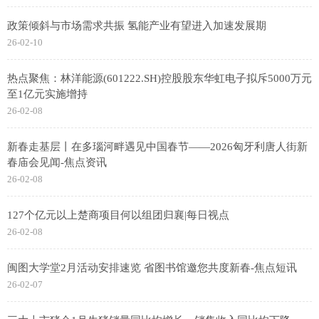
政策倾斜与市场需求共振 氢能产业有望进入加速发展期
26-02-10
热点聚焦：林洋能源(601222.SH)控股股东华虹电子拟斥5000万元
至1亿元实施增持
26-02-08
新春走基层丨在多瑙河畔遇见中国春节——2026匈牙利唐人街新
春庙会见闻-焦点资讯
26-02-08
127个亿元以上楚商项目何以组团归襄|每日视点
26-02-08
闽图大学堂2月活动安排速览 省图书馆邀您共度新春-焦点短讯
26-02-07