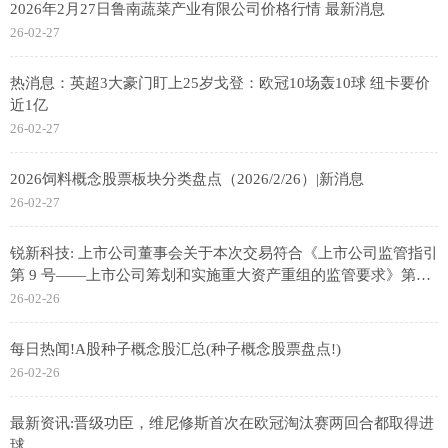
2026年2月27日鲁南蔬菜产业有限公司价格行情 最新消息
26-02-27
热消息：英超3大豪门盯上25岁戈登：欧冠10场轰10球 纽卡要价
近1亿
26-02-27
2026饲料概念股票板块分类盘点（2026/2/26）|新消息
26-02-27
锐新科技: 上市公司董事会关于本次交易符合《上市公司监管指引
第 9 号——上市公司筹划和实施重大资产重组的监管要求》第四
条规定的说明
26-02-26
每日热闻!A股种子概念股汇总(种子概念股票盘点!)
26-02-26
最新资讯:晋级功臣，维尼修斯首次在欧冠淘汰赛两回合都取得进
球