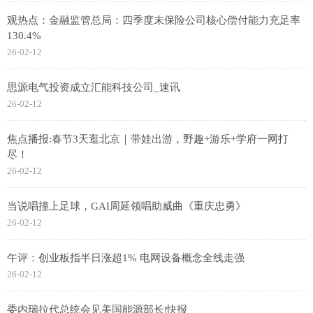
观热点：金融监管总局：四季度末保险公司核心偿付能力充足率
130.4%
26-02-12
思源电气投资成立汇能科技公司_速讯
26-02-12
焦点播报:春节3天逛北京｜带娃出游，野趣+游乐+学府一网打
尽！
26-02-12
当说唱撞上足球，GAI周延领唱助威曲《重庆忠勇》
26-02-12
午评：创业板指半日涨超1% 电网设备概念全线走强
26-02-12
委内瑞拉代总统会见美国能源部长|快报