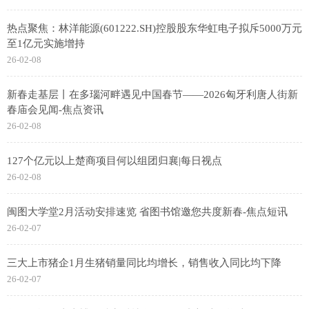
热点聚焦：林洋能源(601222.SH)控股股东华虹电子拟斥5000万元
至1亿元实施增持
26-02-08
新春走基层丨在多瑙河畔遇见中国春节——2026匈牙利唐人街新
春庙会见闻-焦点资讯
26-02-08
127个亿元以上楚商项目何以组团归襄|每日视点
26-02-08
闽图大学堂2月活动安排速览 省图书馆邀您共度新春-焦点短讯
26-02-07
三大上市猪企1月生猪销量同比均增长，销售收入同比均下降
26-02-07