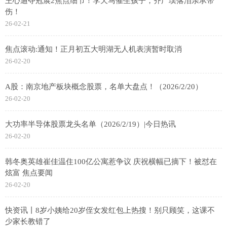
王心迪夺冠展2焦点细节！李天马催生孩子，齐广璞落泪亲承带
伤！
26-02-21
焦点滚动:通知！正月初五大明湖无人机表演暂时取消
26-02-20
A股：南京地产板块概念股票，名单大盘点！（2026/2/20）
26-02-20
大功率半导体股票龙头名单（2026/2/19）|今日热讯
26-02-20
韩冬奥英雄崔佳温住100亿公寓惹争议 庆祝横幅已摘下！被怼在
炫富 焦点要闻
26-02-20
快资讯丨8岁小姨给20岁侄女发红包上热搜！别只顾笑，这课不
少家长教错了