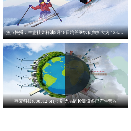
焦点快播：生意社菜籽油5月18日均差继续负向扩大为-123.70元/吨
燕麦科技(688312.SH)：硅光晶圆检测设备已产生营收