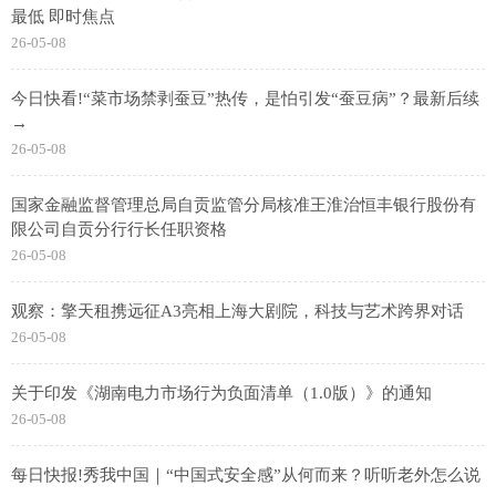
最低 即时焦点
26-05-08
今日快看!“菜市场禁剥蚕豆”热传，是怕引发“蚕豆病”？最新后续
→
26-05-08
国家金融监督管理总局自贡监管分局核准王淮治恒丰银行股份有
限公司自贡分行行长任职资格
26-05-08
观察：擎天租携远征A3亮相上海大剧院，科技与艺术跨界对话
26-05-08
关于印发《湖南电力市场行为负面清单（1.0版）》的通知
26-05-08
每日快报!秀我中国｜“中国式安全感”从何而来？听听老外怎么说