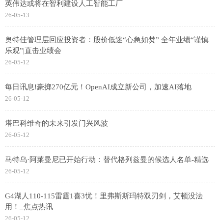
英伟达或将在智利建设人工智能工厂
26-05-13
奥特佳管理层回应投资者：股价低迷“心急如焚” 全年业绩“谨慎
乐观”|直击业绩会
26-05-12
每日讯息!豪掷270亿元！OpenAI成立新公司，加速AI落地
26-05-12
塔巴科维奇的未来引发门兴风波
26-05-12
马特乌·阿莱曼尼已开始行动：替代格列兹曼的候选人名单-精选
26-05-12
G4湖人110-115雷霆1喜3忧！里弗斯斯玛特双刃剑，艾顿没法
用！_焦点热讯
26-05-12