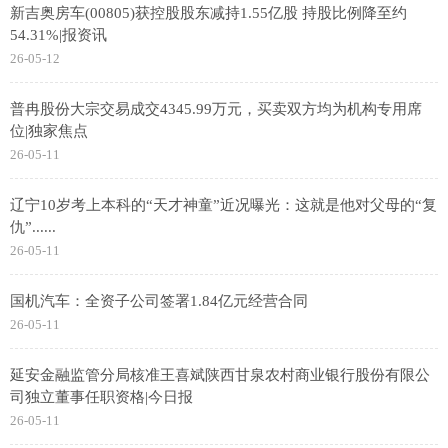
新吉奥房车(00805)获控股股东减持1.55亿股 持股比例降至约
54.31%|报资讯
26-05-12
普冉股份大宗交易成交4345.99万元，买卖双方均为机构专用席
位|独家焦点
26-05-11
辽宁10岁考上本科的“天才神童”近况曝光：这就是他对父母的“复
仇”......
26-05-11
国机汽车：全资子公司签署1.84亿元经营合同
26-05-11
延安金融监管分局核准王喜斌陕西甘泉农村商业银行股份有限公
司独立董事任职资格|今日报
26-05-11