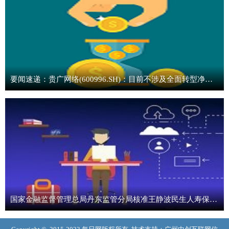
要闻速递：贵广网络(600996.SH)：目前不涉及全面转型净水器生产研发业务的计划
国家金融监督管理总局丹东监管分局核准王静波民生人寿保险股份有限公司丹东中心支公司副总经理（主持工作）任职资格 今日热文