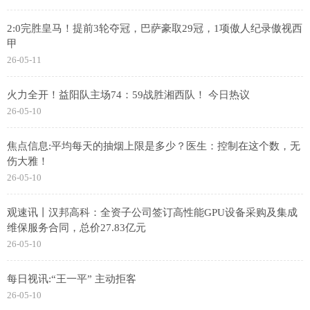
2:0完胜皇马！提前3轮夺冠，巴萨豪取29冠，1项傲人纪录傲视西
甲
26-05-11
火力全开！益阳队主场74：59战胜湘西队！ 今日热议
26-05-10
焦点信息:平均每天的抽烟上限是多少？医生：控制在这个数，无
伤大雅！
26-05-10
观速讯丨汉邦高科：全资子公司签订高性能GPU设备采购及集成
维保服务合同，总价27.83亿元
26-05-10
每日视讯:“王一平” 主动拒客
26-05-10