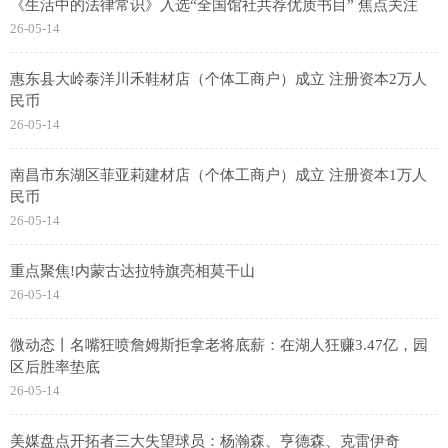
《生活中的法律常识》入选“全国馆社共荐优质书目” 焦点关注
26-05-14
惠东县大岭泰洋川禾鞋材店（个体工商户）成立 注册资本2万人
民币
26-05-14
南昌市东湖区菲亚莉建材店（个体工商户）成立 注册资本1万人
民币
26-05-14
重点聚焦!内蒙古达拉特旗亮相莫干山
26-05-14
微动态丨名嘴狂喷詹姆斯拒拿老将底薪：在湖人狂赚3.47亿，园
区后胜率垫底
26-05-14
美媒盘点开拓者三大失望球员：杨瀚森、亨德森、克雷伊奇