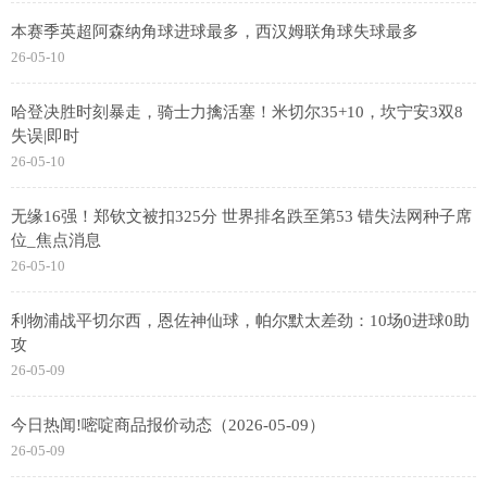
本赛季英超阿森纳角球进球最多，西汉姆联角球失球最多
26-05-10
哈登决胜时刻暴走，骑士力擒活塞！米切尔35+10，坎宁安3双8
失误|即时
26-05-10
无缘16强！郑钦文被扣325分 世界排名跌至第53 错失法网种子席
位_焦点消息
26-05-10
利物浦战平切尔西，恩佐神仙球，帕尔默太差劲：10场0进球0助
攻
26-05-09
今日热闻!嘧啶商品报价动态（2026-05-09）
26-05-09