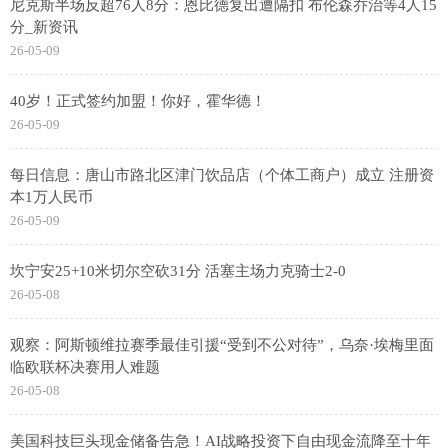
尼克斯半场反超76人8分：恩比德复出遭隔扣 布伦森乔治等4人15
分_新资讯
26-05-09
40岁！正式签约加盟！你好，霍华德！
26-05-09
每日信息：唐山市路北区津门饮品店（个体工商户）成立 注册资
本1万人民币
26-05-09
坎宁安25+10米切尔空砍31分 活塞主场力克骑士2-0
26-05-08
观察：阿斯顿维拉赛季最佳引援“受到不公对待”，乌奈·埃梅里面
临欧联杯决赛用人难题
26-05-08
美国科技巨头现金储备告急！AI战略投资下自由现金流降至十年