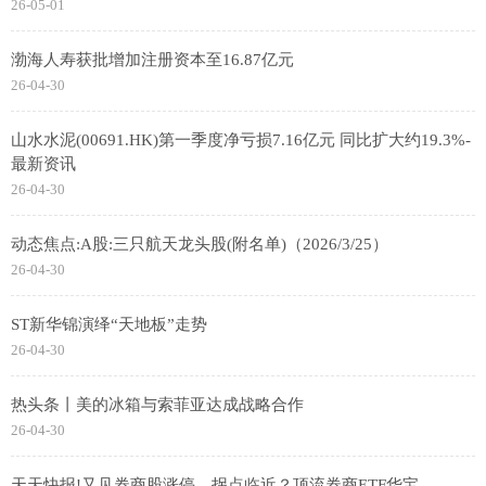
26-05-01
渤海人寿获批增加注册资本至16.87亿元
26-04-30
山水水泥(00691.HK)第一季度净亏损7.16亿元 同比扩大约19.3%-
最新资讯
26-04-30
动态焦点:A股:三只航天龙头股(附名单)（2026/3/25）
26-04-30
ST新华锦演绎“天地板”走势
26-04-30
热头条丨美的冰箱与索菲亚达成战略合作
26-04-30
天天快报!又见券商股涨停，拐点临近？顶流券商ETF华宝