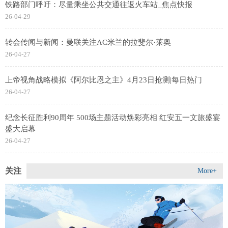
铁路部门呼吁：尽量乘坐公共交通往返火车站_焦点快报
26-04-29
转会传闻与新闻：曼联关注AC米兰的拉斐尔·莱奥
26-04-27
上帝视角战略模拟《阿尔比恩之主》4月23日抢测|每日热门
26-04-27
纪念长征胜利90周年 500场主题活动焕彩亮相 红安五一文旅盛宴
盛大启幕
26-04-27
关注
More+