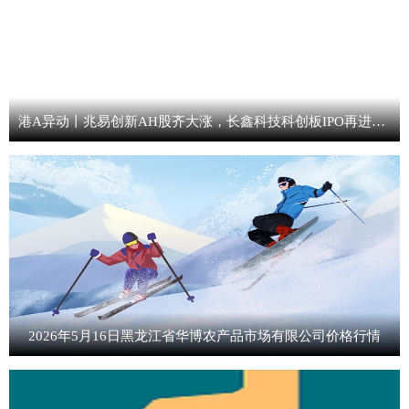
港A异动丨兆易创新AH股齐大涨，长鑫科技科创板IPO再进一步，兆易创新持股1.80%
2026年5月16日黑龙江省华博农产品市场有限公司价格行情