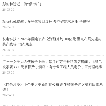
彭彭和迁迁，俺“鼎”你们
26-05-09
PriceSeek提醒：多光伏项目废标 多晶硅需求承压-快播报
26-05-09
长电科技：2026年固定资产投资预算约100亿元 重点布局先进封
装产线等_动态焦点
26-05-09
广州一女子为方便孩子上学，每月10万元长租酒店房间，退租后
被索要3300元磨损费，酒店：有专业工程人员定价，正处理此事
26-05-09
《红色沙漠》下个重大更新即将公布 新坐骑装备淬火材料回收系
统！
26-05-09