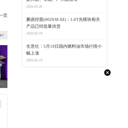
2026-05-20
一页
鹏鼎控股(002938.SZ)：1.6T光模块相关
产品已经批量供货
2026-05-19
e+
生意社：5月19日国内燃料油市场行情小
幅上涨
2026-05-19
物出口创四年新高但贸易逆差扩大-今日聚焦
每日聚焦：广联达目标价涨幅超100% 乔锋智能评级被调低｜券商评级观察
马匹护理品牌Farnam喜迎80周年：推出新品杀虫喷雾与养马资助金_每日头条
马