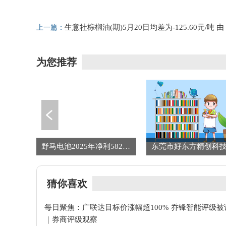
标签：
评级
券商
目标
涨幅
广联达
乔锋智能
生意社棕榈油(期)5月20日均差为-125.60元/吨 由
上一篇：
负向扩大转为缩小 前沿资讯
为您推荐
滚动:*ST三房(600370)龙虎榜数据(05-20)
野马电池2025年净利5823.98万下降61.88% 总经理余谷峰薪酬168.97万 信息
猜你喜欢
每日聚焦：广联达目标价涨幅超100% 乔锋智能评级被
｜券商评级观察