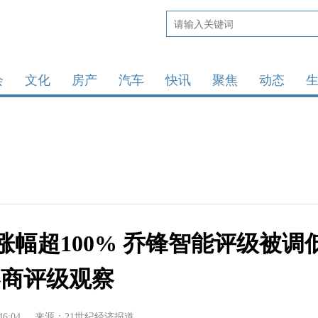
会
文化
房产
汽车
快讯
聚焦
动态
幅超100% 乔锋智能评级被调
券商评级观察
46:04
来源：21世纪经济报道