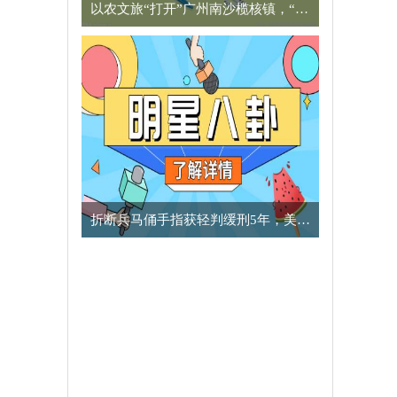
以农文旅“打开”广州南沙榄核镇，“星海故里”别有一番风味
​折断兵马俑手指获轻判缓刑5年，美国男子向中方致歉