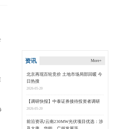
公
资讯
More+
北京再现百轮竞价 土地市场局部回暖 今
买
日热搜
2026-05-20
【调研快报】中泰证券接待投资者调研
2026-05-20
券
前沿资讯!云南230MW光伏项目优选：涉
及大唐、华能、广州发展等