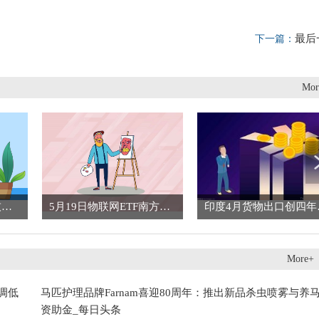
最后
下一篇：
Mor
东莞市好东方精创科技有限公司成立 注册资本100万人民币
5月19日物联网ETF南方基金份额增加100万份，重仓股中际旭创、立讯精密、兆易创新 每日短讯
印度4月货
More+
调低
马匹护理品牌Farnam喜迎80周年：推出新品杀虫喷雾与养
资助金_每日头条