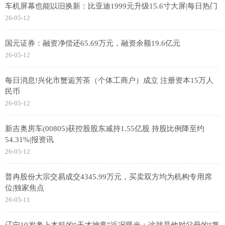
车机屏幕也能以旧换新：比亚迪1999元升级15.6寸大屏|每日热门
26-05-12
国元证券：融资净偿还65.69万元，融资余额19.6亿元
26-05-12
每日消息!兴化市蟹逅芳茶（个体工商户）成立 注册资本15万人
民币
26-05-12
新吉奥房车(00805)获控股股东减持1.55亿股 持股比例降至约
54.31%|报资讯
26-05-12
普冉股份大宗交易成交4345.99万元，买卖双方均为机构专用席
位|独家焦点
26-05-11
辽宁10岁考上本科的“天才神童”近况曝光：这就是他对父母的“复