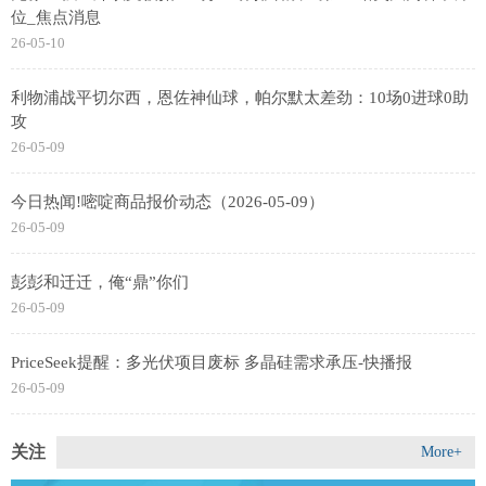
位_焦点消息
26-05-10
利物浦战平切尔西，恩佐神仙球，帕尔默太差劲：10场0进球0助
攻
26-05-09
今日热闻!嘧啶商品报价动态（2026-05-09）
26-05-09
彭彭和迁迁，俺“鼎”你们
26-05-09
PriceSeek提醒：多光伏项目废标 多晶硅需求承压-快播报
26-05-09
关注
More+