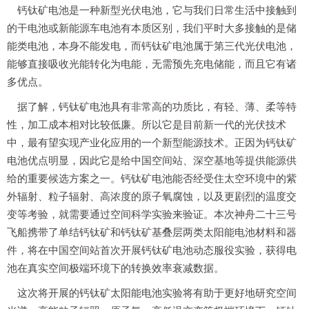
钙钛矿电池是一种新型光伏电池，它与我们日常生活中接触到
的干电池或新能源车电池有本质区别，我们平时大多接触的是储
能类电池，本身不能发电，而钙钛矿电池属于第三代光伏电池，
能够直接吸收光能转化为电能，无需预先充电储能，而且它有诸
多优点。
据了解，钙钛矿电池具有非常高的功质比，有轻、薄、柔等特
性，加工成本相对比较低廉。所以它是目前新一代的光伏技术
中，最有望实现产业化应用的一个新型能源技术。正因为钙钛矿
电池优点明显，因此它是给中国空间站、深空基地等提供能源供
给的重要候选方案之一。钙钛矿电池能否经受住太空环境中的紫
外辐射、粒子辐射、高浓度的原子氧腐蚀，以及更剧烈的温度交
变等考验，就需要通过空间科学实验来验证。本次神舟二十三号
飞船携带了单结钙钛矿和钙钛矿基叠层两类太阳能电池材料和器
件，将在中国空间站首次开展钙钛矿电池动态服役实验，获得电
池在真实空间极端环境下的转换效率衰减数据。
这次将开展的钙钛矿太阳能电池实验将有助于更好地研究空间