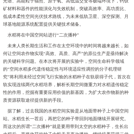
光谱、高能粒子辐照、原子氧、高低温交变等极端环境下，钙钛
矿材料和器件的性能演化与失效机制，突破高效率、高功质比、
低成本柔性空间光伏技术路线，为未来低轨卫星、深空探测、月
球基地能源系统配置提供关键技术储备。
水稻将在中国空间站进行“二次播种”
未来人类长期生活和工作在太空环境中的时间将越来越长，如
何让空间农作物实现“高效、高质、高产”的原位生产是亟待解决
的关键科学问题。在本次将开展的实验中，空间生命科学领域
的“空间水稻多代遗传稳定性与环境适应性调控的分子机理研
究”将利用未经过空间飞行实验的水稻种子在轨获得子代，首次在
轨实现连续两代水稻培养，解析长期空间微重力对水稻遗传稳定
性的作用，挖掘有重要应用价值的新基因，为扩大农作物新的种
质资源获取途径提供新的手段。
据了解，过去我国的水稻空间实验是从地面带种子上中国空间
站。水稻生长一茬后，再把它的种子带回到地面继续开展研究。
而这次的所谓“二次播种”就是要用带到太空的水稻种子，生长出