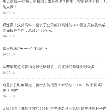
焦点信息:平均每天的抽烟上限是多少？医生：控制在这个数，无
伤大雅！
26-05-10
观速讯丨汉邦高科：全资子公司签订高性能GPU设备采购及集成
维保服务合同，总价27.83亿元
26-05-10
每日视讯:“王一平” 主动拒客
26-05-10
本赛季英超阿森纳角球进球最多，西汉姆联角球失球最多
26-05-10
哈登决胜时刻暴走，骑士力擒活塞！米切尔35+10，坎宁安3双8
失误|即时
26-05-10
无缘16强！郑钦文被扣325分 世界排名跌至第53 错失法网种子席