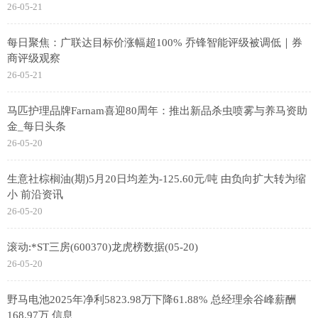
26-05-21
每日聚焦：广联达目标价涨幅超100% 乔锋智能评级被调低｜券
商评级观察
26-05-21
马匹护理品牌Farnam喜迎80周年：推出新品杀虫喷雾与养马资助
金_每日头条
26-05-20
生意社棕榈油(期)5月20日均差为-125.60元/吨 由负向扩大转为缩
小 前沿资讯
26-05-20
滚动:*ST三房(600370)龙虎榜数据(05-20)
26-05-20
野马电池2025年净利5823.98万下降61.88% 总经理余谷峰薪酬
168.97万 信息