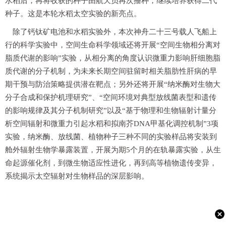
水稻后，再将收获的种子由航天员再次播种，继续培养获得二代
种子。这是本轮水稻太空实验的新亮点。
除了钙钛矿电池和水稻实验外，本次神舟二十三号载人飞船上
行的科学实验中，空间生命科学领域还将开展“空间生物相分离对
脂质代谢的影响”实验，从相分离的角度认识微重力影响肝细胞脂
质代谢的分子机制，为未来长期空间驻留时相关脂肪性肝病的早
期干预与防治策略提供潜在靶点；另外还将开展“纳米酶对生物大
分子合成和保护机理研究”、“空间环境对典型放线菌表型和遗传
的影响规律及其分子机制研究”以及“基于物理和生物辐射计量分
析空间辐射和微重力引起水稻和拟南芥DNA甲基化调控机制”3项
实验，纳米酶、放线菌、植物种子三种不同的实验样品将安装到
舱外辐射生物学暴露装置，开展为期5个月的在轨暴露实验，从生
命起源催化剂，到微生物适应性进化，再到高等植物遗传变异，
系统揭示太空辐射对生物样品的深层影响。