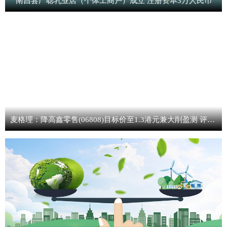
南昌县广聪乳业店（个体工商户）成立 注册资本3万人民币
麦格理：降高鑫零售(06808)目标价至1.3港元兼大削盈测 评级“中性”