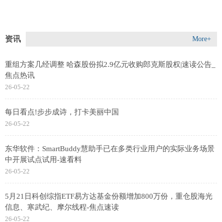
资讯
More+
重组方案几经调整 哈森股份拟2.9亿元收购郎克斯股权|速读公告_
焦点热讯
26-05-22
每日看点!步步成诗，打卡美丽中国
26-05-22
东华软件：SmartBuddy慧助手已在多类行业用户的实际业务场景
中开展试点试用-速看料
26-05-22
5月21日科创综指ETF易方达基金份额增加800万份，重仓股海光
信息、寒武纪、摩尔线程-焦点速读
26-05-22