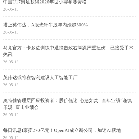
中国U17男足获得2026年世少赛参赛资格
26-05-13
搭上英伟达，A股光纤牛股年内涨超300%
26-05-13
马竞官方：卡多佐训练中遭撞击致右脚踝严重扭伤，已接受手术_
热讯
26-05-13
英伟达或将在智利建设人工智能工厂
26-05-13
奥特佳管理层回应投资者：股价低迷“心急如焚” 全年业绩“谨慎
乐观”|直击业绩会
26-05-12
每日讯息!豪掷270亿元！OpenAI成立新公司，加速AI落地
26-05-12