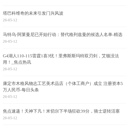
塔巴科维奇的未来引发门兴风波
26-05-12
马特乌·阿莱曼尼已开始行动：替代格列兹曼的候选人名单-精选
26-05-12
G4湖人110-115雷霆1喜3忧！里弗斯斯玛特双刃剑，艾顿没法
用！_焦点热讯
26-05-12
康定市木格风物志工艺美术品店（个体工商户）成立 注册资本5
万人民币-每日头条
26-05-12
焦点速递！天神下凡！米切尔下半场狂砍39分，骑士逆转活塞
26-05-12