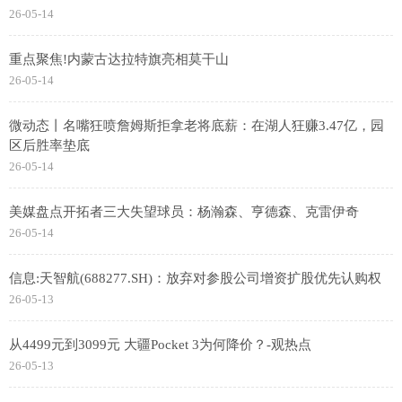
26-05-14
重点聚焦!内蒙古达拉特旗亮相莫干山
26-05-14
微动态丨名嘴狂喷詹姆斯拒拿老将底薪：在湖人狂赚3.47亿，园
区后胜率垫底
26-05-14
美媒盘点开拓者三大失望球员：杨瀚森、亨德森、克雷伊奇
26-05-14
信息:天智航(688277.SH)：放弃对参股公司增资扩股优先认购权
26-05-13
从4499元到3099元 大疆Pocket 3为何降价？-观热点
26-05-13