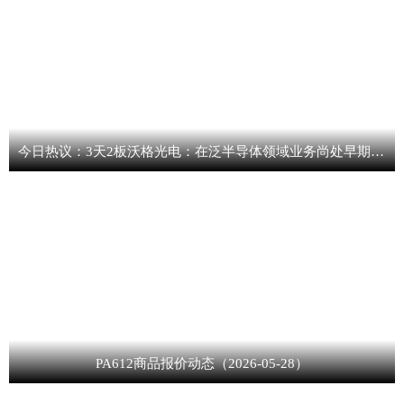
今日热议：3天2板沃格光电：在泛半导体领域业务尚处早期阶段 未形成规模化量产
PA612商品报价动态（2026-05-28）