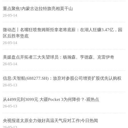
重点聚焦!内蒙古达拉特旗亮相莫干山
26-05-14
微动态丨名嘴狂喷詹姆斯拒拿老将底薪：在湖人狂赚3.47亿，园
区后胜率垫底
26-05-14
美媒盘点开拓者三大失望球员：杨瀚森、亨德森、克雷伊奇
26-05-14
信息:天智航(688277.SH)：放弃对参股公司增资扩股优先认购权
26-05-13
从4499元到3099元 大疆Pocket 3为何降价？-观热点
26-05-13
央视报道太原全力做好高温天气应对工作|今日热闻
26-05-13