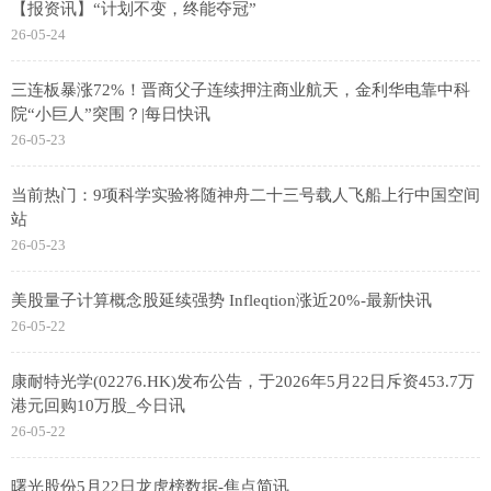
【报资讯】“计划不变，终能夺冠”
26-05-24
三连板暴涨72%！晋商父子连续押注商业航天，金利华电靠中科
院“小巨人”突围？|每日快讯
26-05-23
当前热门：9项科学实验将随神舟二十三号载人飞船上行中国空间
站
26-05-23
美股量子计算概念股延续强势 Infleqtion涨近20%-最新快讯
26-05-22
康耐特光学(02276.HK)发布公告，于2026年5月22日斥资453.7万
港元回购10万股_今日讯
26-05-22
曙光股份5月22日龙虎榜数据-焦点简讯