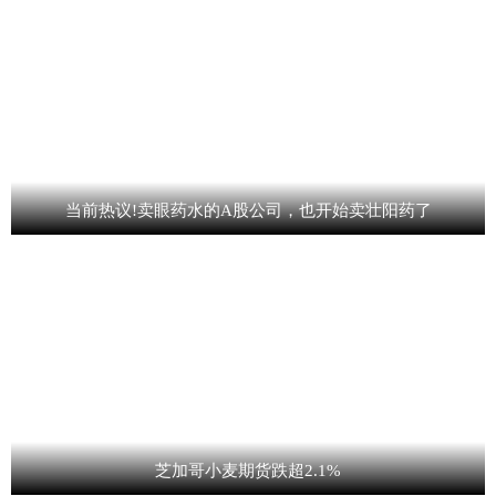
当前热议!卖眼药水的A股公司，也开始卖壮阳药了
芝加哥小麦期货跌超2.1%