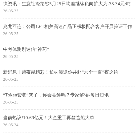
快资讯：生意社涤纶纱5月25日均差继续负向扩大为-38.34元/吨
26-05-25
兆龙互连：公司1.6T相关高速产品正积极配合客户开展验证工作
26-05-25
中考体测别迷信“神药”
26-05-25
新消息丨越夜越精彩！长株潭邀你共赴“六个一百”夜之约
26-05-25
“Token套餐”来了，你会尝鲜吗？专家解读-每日短讯
26-05-25
当前热议!10.69亿元！大金重工再签造船大单
26-05-24