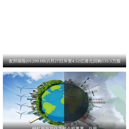
友邦保险(01299.HK)5月27日斥资4.52亿港元回购535.5万股
钱虹获批担任农银金租董事、总裁