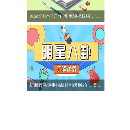
以农文旅“打开”广州南沙榄核镇，“星海故里”别有一番风味
​折断兵马俑手指获轻判缓刑5年，美国男子向中方致歉