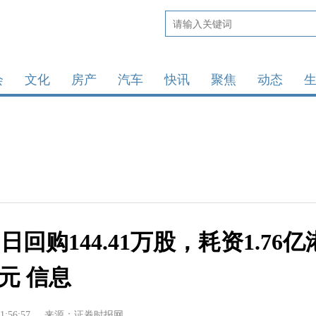
会
文化
房产
汽车
快讯
聚焦
动态
11日回购144.41万股，耗资1.76亿
元 信息
1:56:57
来源：证券时报网