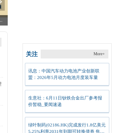
昌景：打造高夏普红利增强策略
河北雄安远宁塑料制品有限公司成立 注册资本10万人民币
药明康德(02359.HK)6月11日回购144.41万股，耗资1.76亿港元 信息
关注
More+
讯息：中国汽车动力电池产业创新联
盟：2026年5月动力电池月度装车量
理
生意社：6月11日钬铁合金出厂参考报
价暂稳_要闻速递
绿叶制药(02186.HK)完成发行1.8亿美元
5.25%利率2031年到期可转换债券 焦点