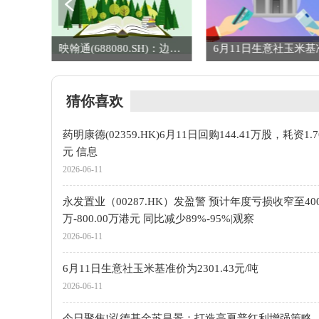
永发置业（00287.HK）发盈警 预计年度亏损收窄至400.00万-800.00万港元 同比减少89%-95%|观察
映翰通(688080.SH)：边缘计算机、边缘网关类产品可在物理AI体系的边缘侧承担五大关键职能
猜你喜欢
药明康德(02359.HK)6月11日回购144.41万股，耗资1.
元 信息
2026-06-11
永发置业（00287.HK）发盈警 预计年度亏损收窄至400
万-800.00万港元 同比减少89%-95%|观察
2026-06-11
6月11日生意社玉米基准价为2301.43元/吨
2026-06-11
今日聚焦!泓德基金苏昌景：打造高夏普红利增强策略