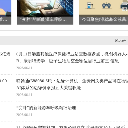
6月11日生意社玉米基准价为2301.43元/吨
“变胖”的新能源车呼唤精细治理
今日聚焦!泓德基金苏
More+
76亿港
6月11日港股其他医疗保健行业沽空数据盘点，微创机器人-
B、康耐特光学、巨子生物沽空金额位居行业前三 信息
2026-06-11
.00
映翰通(688080.SH)：边缘计算机、边缘网关类产品可在物
AI体系的边缘侧承担五大关键职能
2026-06-11
“变胖”的新能源车呼唤精细治理
2026-06-11
河北雄安远宁塑料制品有限公司成立 注册资本10万人民币