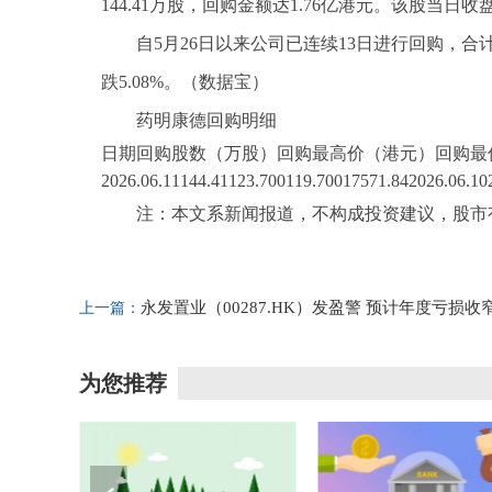
144.41万股，回购金额达1.76亿港元。该股当日收盘
自5月26日以来公司已连续13日进行回购，合计回
跌5.08%。（数据宝）
药明康德回购明细
日期回购股数（万股）回购最高价（港元）回购最
2026.06.11144.41123.700119.70017571.842026.06.10
注：本文系新闻报道，不构成投资建议，股市
标签：
财经频道
财经资讯
永发置业（00287.HK）发盈警 预计年度亏损收
上一篇：
至400.00万-800.00万港元 同比减少89%-95%|观察
为您推荐