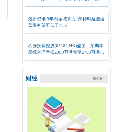
要闻
最新资讯:3年内城域算力1毫秒时延圈覆
盖率有望不低于75%
乙德投资控股(06182.HK)盈警：预期年
度综合净亏损2300万港元至2700万港
元-焦点简讯
财经
More+