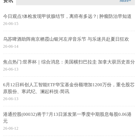
资讯
More+
今日观点!体检发现甲状腺结节，离癌有多远？| 肿瘤防治早知道
26-06-15
乌苏啤酒助阵南京栖霞山银河左岸音乐节 与乐迷共赴夏日狂欢
26-06-14
焦点热门:世界杯｜综合消息：美国横扫巴拉圭 加拿大获历史首分
26-06-13
6月12日科创人工智能ETF华宝基金份额增加1200万份，重仓股芯
原股份、寒武纪、澜起科技-简讯
26-06-13
港通控股(00032)将于7月13日派发第一季度中期股息每股0.06港
元
26-06-12