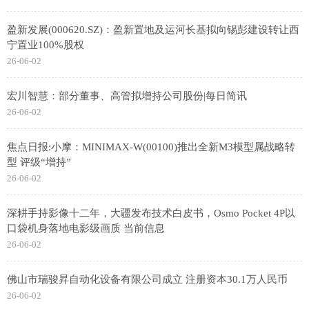
盈新发展(000620.SZ)：盈新置地及运河长基拟向锡彭建设转让西
宁置业100%股权
26-06-02
宏川智慧：部分董事、高管拟增持公司股份|每日简讯
26-06-02
焦点日报:小摩：MINIMAX-W(00100)推出全新M3模型属战略转
型 评级“增持”
26-06-02
深耕手持影像十二年，大疆发布技术白皮书，Osmo Pocket 4P以
口袋机身落地电影级画质 当前信息
26-06-02
佛山市瑞骏昇自动化设备有限公司成立 注册资本30.1万人民币
26-06-02