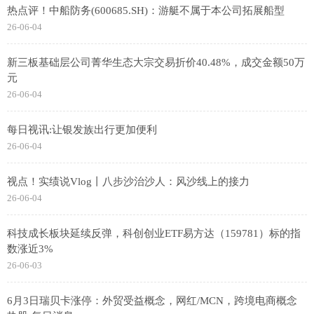
热点评！中船防务(600685.SH)：游艇不属于本公司拓展船型
26-06-04
新三板基础层公司菁华生态大宗交易折价40.48%，成交金额50万
元
26-06-04
每日视讯:让银发族出行更加便利
26-06-04
视点！实绩说Vlog丨八步沙治沙人：风沙线上的接力
26-06-04
科技成长板块延续反弹，科创创业ETF易方达（159781）标的指
数涨近3%
26-06-03
6月3日瑞贝卡涨停：外贸受益概念，网红/MCN，跨境电商概念