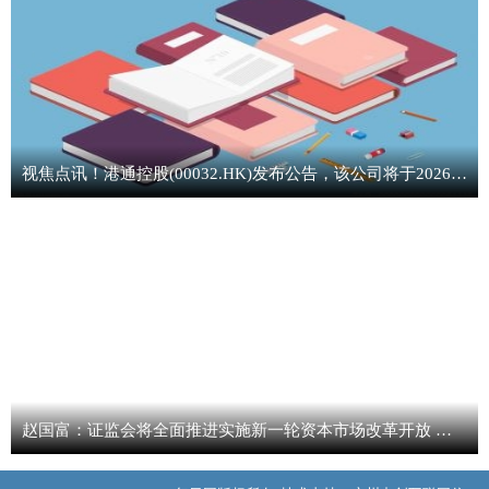
视焦点讯！港通控股(00032.HK)发布公告，该公司将于2026年7月13日派发第一季度中期股息每股0.06港元
赵国富：证监会将全面推进实施新一轮资本市场改革开放 进一步发挥科创板改革“试验田”作用