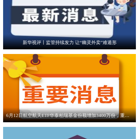
新华视评丨监管持续发力 让“幽灵外卖”难遁形
6月12日航空航天ETF华泰柏瑞基金份额增加3400万份，重仓股航发动力、航天电子、中国卫星