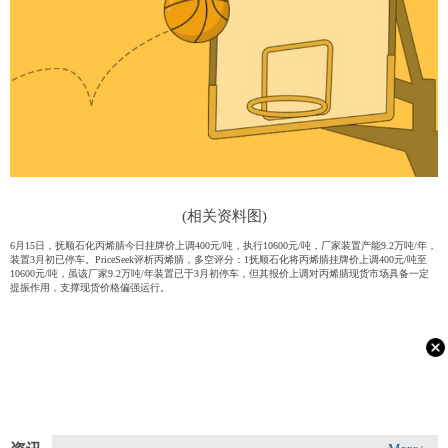
(相关资料图)
6月15日，抚顺石化丙烯腈今日挂牌价上调400元/吨，执行10600元/吨，厂家装置产能9.2万吨/年，
装置3月初已停车。PriceSeek评析丙烯腈，多空评分：1抚顺石化将丙烯腈挂牌价上调400元/吨至
10600元/吨，虽该厂家9.2万吨/年装置已于3月初停车，但其报价上调对丙烯腈现货市场具备一定
提振作用，支撑现货价格偏强运行。