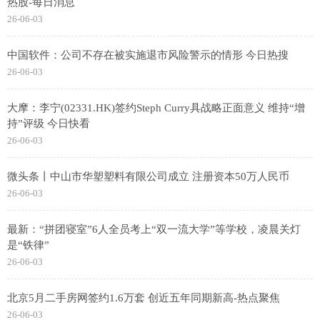
热股-每日消息
26-06-03
中国软件：公司不存在被实施退市风险警示的情形 今日热搜
26-06-03
大摩：李宁(02331.HK)签约Steph Curry具战略正面意义 维持“增
持”评级 今日快看
26-06-03
微头条丨中山市华塑塑料有限公司成立 注册资本50万人民币
26-06-03
最新：“拼团寝室”6人全员考上“双一流大学”等学校，凌晨关灯
是“铁律”
26-06-03
北京5月二手房网签约1.6万套 创近五年同期新高-热点聚焦
26-06-03