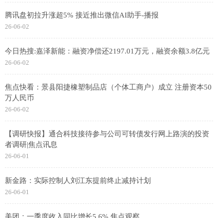
腾讯盘初拉升涨超5% 接近推出微信AI助手-播报
26-06-02
今日热搜:嘉泽新能：融资净偿还2197.01万元，融资余额3.8亿元
26-06-02
焦点快看：景县阳捷橡塑制品店（个体工商户）成立 注册资本50
万人民币
26-06-02
【调研快报】通合科技接待参与公司可转债发行网上路演的投资
者调研|焦点讯息
26-06-01
新金路：实际控制人刘江东提前终止减持计划
26-06-01
美团：一季度收入同比增长5.6% 焦点观察