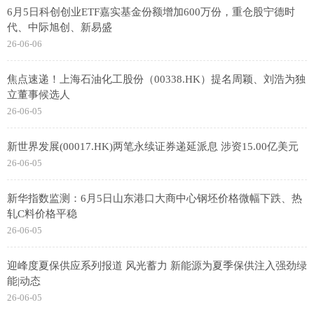
6月5日科创创业ETF嘉实基金份额增加600万份，重仓股宁德时
代、中际旭创、新易盛
26-06-06
焦点速递！上海石油化工股份（00338.HK）提名周颖、刘浩为独
立董事候选人
26-06-05
新世界发展(00017.HK)两笔永续证券递延派息 涉资15.00亿美元
26-06-05
新华指数监测：6月5日山东港口大商中心钢坯价格微幅下跌、热
轧C料价格平稳
26-06-05
迎峰度夏保供应系列报道 风光蓄力 新能源为夏季保供注入强劲绿
能|动态
26-06-05