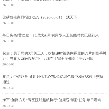
26-06-01
偏磷酸镁商品报价动态（2026-06-01）_观天下
26-06-01
每日头条!黄仁勋：代理式AI和实用型人工智能时代已经到来
26-06-01
聚焦：男子网购3元美工刀，拆快递时被袋内裸露的刀片割伤手神
经，当事人系医院见习生：现在手完全没知觉！平台回应
26-06-01
看点：中信证券-通用时代中心75.42亿绿色碳中和ABS获上交所
通过
26-05-31
海军“丝路方舟”号医院船起航执行“健康送海疆”任务|每日看点
26-05-31