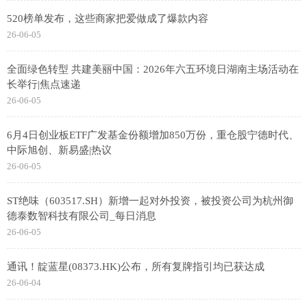
520榜单发布，这些商家把爱做成了爆款内容
26-06-05
全面绿色转型 共建美丽中国：2026年六五环境日湖南主场活动在
长举行|焦点速递
26-06-05
6月4日创业板ETF广发基金份额增加850万份，重仓股宁德时代、
中际旭创、新易盛|热议
26-06-05
ST绝味（603517.SH）新增一起对外投资，被投资公司为杭州御
德泰数智科技有限公司_每日消息
26-06-05
通讯！靛蓝星(08373.HK)公布，所有复牌指引均已获达成
26-06-04