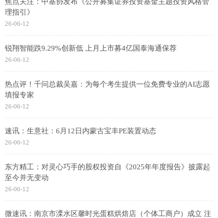
焦点关注：中基协发布《公开募集证券投资基金主题投资风格管
理指引》
26-06-12
锐翔智能跌9.29%创新低 上月上市募4亿国泰海通保荐
26-06-12
热点评！千问总裁吴嘉：为每个考生提供一位免费专业的AI志愿
填报专家
26-06-12
速讯：生意社：6月12日内蒙古宝丰PE装置动态
26-06-12
东方精工：对灵心巧手的股权投资自《2025年年度报告》披露起
至今并无变动
26-06-12
微速讯：南京市溧水区馨时光蛋糕烘焙店（个体工商户）成立 注