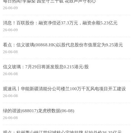
每日热闻!李淼梨 园坚守三十载 花鼓声声守初心
26-06-09
消息！百联股份：融资净偿还37.3万元，融资余额5.23亿元
26-06-09
看点：信义玻璃(00868.HK)以股代息股份市值厘定为9.25港元
26-06-08
信义玻璃：7月29日将派发股息0.215港元/股
26-06-08
观速讯丨华能新疆清能分公司楼兰100万千瓦风电项目开工建设
26-06-08
绿的谐波(688017)龙虎榜数据(06-08)
26-06-08
观点：杭州萧山钱江世纪城核心宅地挂牌 起始总价36.35亿元