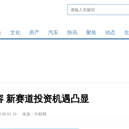
会
文化
房产
汽车
快讯
聚焦
动态
容 新赛道投资机遇凸显
9 06:01:39
来源：中财网