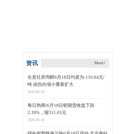
资讯
More+
生意社异丙醇6月18日均差为-150.84元/
吨 由负向缩小重新扩大
2026-06-18
每日热闻!6月18日钯期货收盘下跌
2.39%，报311.05元
2026-06-18
端午假期铁路运输6月18日启动 北京南站