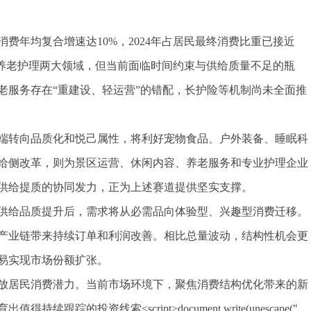
务消费年均复合增速达10%，2024年占居民最终消费比重已接近
和养老护理两大领域，但当前面临时间约束与供给质量不足的瓶
老服务存在“重建设、轻运营”的错配，长护险等机制尚未全面推
端转向品质化和悦己属性，将利好宠物食品、户外装备、睡眠科
给侧改革，则为景区运营、休闲内容、养老服务和专业护理企业
供给提质的协同发力，正为上述赛道提供坚实支撑。
供给品质提升后，需求将从必需品向体验型、兴趣型消费迁移。
产业链带来持续订单和利润改善。相比总量波动，结构性机会更
易实现市场份额扩张。
放居民消费潜力。当前市场环境下，聚焦消费结构优化带来的新
的投资线索<script>document.write(unescape("