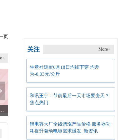
一页
关注
More+
e+
生意社鸡蛋6月18日均线下穿 均差
为-0.03元/公斤
和讯王宇：节前最后一天市场要变天？|
焦点热门
：6月18日华鲁恒升环己烷价格平稳运行
6月17日港股红利ETF工银基金份额减少5000万份，重仓股中国海洋石油、中国神华、万洲国际 焦点报道
结构性消费扩容 新赛道投资机遇凸显
铝电容大厂全线调涨产品价格 服务器功
耗提升驱动电容需求爆发_新资讯