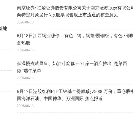
南京证券: 红塔证券股份有限公司关于南京证券股份有限公
向特定对象发行A股股票限售股上市流通的核查意见
2026-06-18
基地
6月18日江西铜业涨停：有色 · 钨，铜箔/覆铜板，有色 · 铜
念热股
2026-06-18
低温慢煮武昌鱼、奶油汁烩藕带 江岸一酒店推出“楚菜西
做”端午菜单
2026-06-18
6月17日港股红利ETF工银基金份额减少5000万份，重仓股
国海洋石油、中国神华、万洲国际 焦点报道
2026-06-18