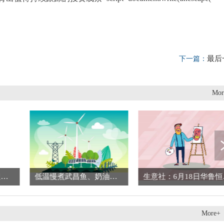
、
最后
下一篇：
Mor
要闻速递：粽叶飘香迎端午，邻里温情暖社区
低温慢煮武昌鱼、奶油汁烩藕带 江岸一酒店推出“楚菜西做”端午菜单
生意社
More+