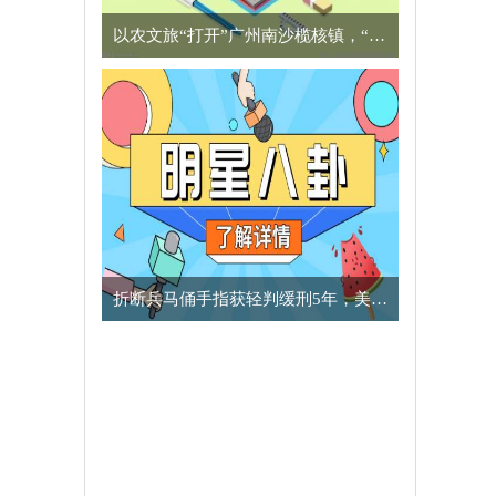
以农文旅“打开”广州南沙榄核镇，“星海故里”别有一番风味
​折断兵马俑手指获轻判缓刑5年，美国男子向中方致歉