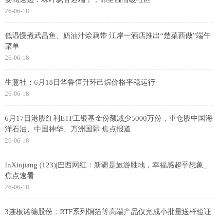
26-06-18
低温慢煮武昌鱼、奶油汁烩藕带 江岸一酒店推出“楚菜西做”端午
菜单
26-06-18
生意社：6月18日华鲁恒升环己烷价格平稳运行
26-06-18
6月17日港股红利ETF工银基金份额减少5000万份，重仓股中国海
洋石油、中国神华、万洲国际 焦点报道
26-06-18
InXinjiang (123)|巴西网红：新疆是旅游胜地，幸福感超乎想象_
焦点速看
26-06-18
3连板诺德股份：RTF系列铜箔等高端产品仅完成小批量送样验证