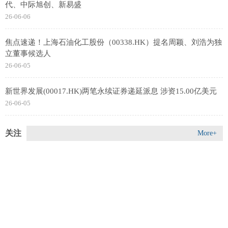
代、中际旭创、新易盛
26-06-06
焦点速递！上海石油化工股份（00338.HK）提名周颖、刘浩为独
立董事候选人
26-06-05
新世界发展(00017.HK)两笔永续证券递延派息 涉资15.00亿美元
26-06-05
关注
More+