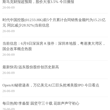
斯马克财报超预期，股价大涨3.5% 今日播报
26-06-09
时代中国控股(01233.HK)前5个月累计合同销售金额约为15.21亿
元 同比减少28.92%|当前信息
26-06-09
当前信息：6月9日深深房Ａ涨停：深圳本地股，粤港澳大湾区，
国企改革概念热股
26-06-09
最新快讯!远东股份股价创历史新高
26-06-09
OpenAI秘密递表，万亿美元AI三巨头抢滩美股IPO 今日看点
26-06-09
每日热闻!李淼梨 园坚守三十载 花鼓声声守初心
26-06-09