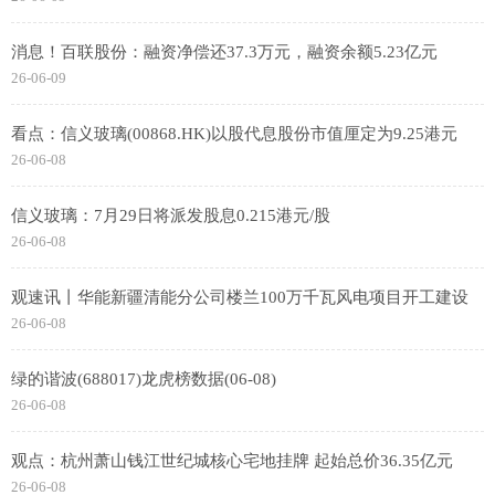
消息！百联股份：融资净偿还37.3万元，融资余额5.23亿元
26-06-09
看点：信义玻璃(00868.HK)以股代息股份市值厘定为9.25港元
26-06-08
信义玻璃：7月29日将派发股息0.215港元/股
26-06-08
观速讯丨华能新疆清能分公司楼兰100万千瓦风电项目开工建设
26-06-08
绿的谐波(688017)龙虎榜数据(06-08)
26-06-08
观点：杭州萧山钱江世纪城核心宅地挂牌 起始总价36.35亿元
26-06-08