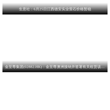
生意社：6月25日江西德安实业萤石价格暂稳
金至尊集团(02882.HK)：金至尊澳洲接纳并签署有关租赁该物业的租赁建议-每日报道