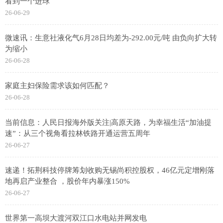
看到一个进球
26-06-29
微速讯：生意社液化气6月28日均差为-292.00元/吨 由负向扩大转
为缩小
26-06-28
家庭主妇保险需求该如何匹配？
26-06-28
当前信息：人民日报海外版关注|高原天路，为幸福生活“加油提
速”：从三个视角看拉林铁路开通运营五周年
26-06-27
速递！拓荆科技停牌筹划收购无锡尚积控股权，46亿元定增刚落
地再启产业整合 ，股价年内暴涨150%
26-06-27
世界第一高坝大渡河双江口水电站并网发电