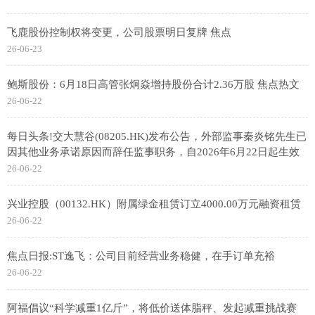
飞鹿股份控制权将变更，公司股票明日复牌 焦点
26-06-23
鲍斯股份：6月18日高管张炯焱增持股份合计2.36万股 焦点热文
26-06-22
每日头条!交大慧谷(08205.HK)发布公告，外部监事秦炎铭先生已
因其他业务承诺原因而辞任监事职务，自2026年6月22日起生效
26-06-22
兴业控股（00132.HK）附属绿金租赁订立4000.00万元融资租赁
26-06-22
焦点日报:ST逸飞：公司目前经营业务稳健，在手订单充裕
26-06-22
阿福倡议“科学减重1亿斤”，将低价送体脂秤、发起减重挑战赛