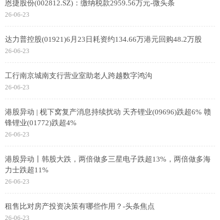
恩捷股份(002812.SZ)：缴纳税款2959.56万元-微头条
26-06-23
达力普控股(01921)6月23日耗资约134.66万港元回购48.2万股
26-06-23
工行南京城南支行营业室助老人跨越数字鸿沟
26-06-23
港股异动 | 枧下窝复产消息持续扰动 天齐锂业(09696)跌超6% 赣
锋锂业(01772)跌超4%
26-06-23
港股异动丨韩股大跌，两倍做多三星电子跌超13%，两倍做多海
力士跌超11%
26-06-23
租售比对房产投资决策有哪些作用？-头条焦点
26-06-23