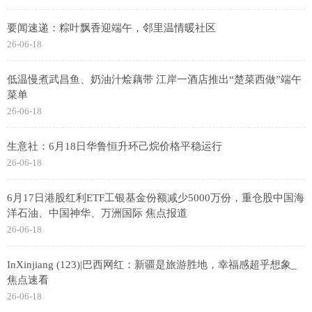
要闻速递：粽叶飘香迎端午，邻里温情暖社区
26-06-18
低温慢煮武昌鱼、奶油汁烩藕带 江岸一酒店推出“楚菜西做”端午
菜单
26-06-18
生意社：6月18日华鲁恒升环己烷价格平稳运行
26-06-18
6月17日港股红利ETF工银基金份额减少5000万份，重仓股中国海
洋石油、中国神华、万洲国际 焦点报道
26-06-18
InXinjiang (123)|巴西网红：新疆是旅游胜地，幸福感超乎想象_
焦点速看
26-06-18