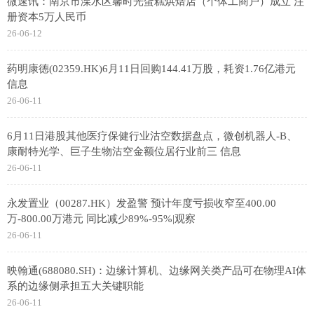
微速讯：南京市溧水区馨时光蛋糕烘焙店（个体工商户）成立 注
册资本5万人民币
26-06-12
药明康德(02359.HK)6月11日回购144.41万股，耗资1.76亿港元
信息
26-06-11
6月11日港股其他医疗保健行业沽空数据盘点，微创机器人-B、
康耐特光学、巨子生物沽空金额位居行业前三 信息
26-06-11
永发置业（00287.HK）发盈警 预计年度亏损收窄至400.00
万-800.00万港元 同比减少89%-95%|观察
26-06-11
映翰通(688080.SH)：边缘计算机、边缘网关类产品可在物理AI体
系的边缘侧承担五大关键职能
26-06-11