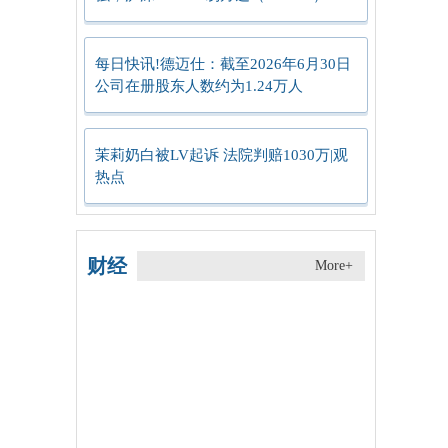
交放量
每日快讯!德迈仕：截至2026年6月30日
公司在册股东人数约为1.24万人
茉莉奶白被LV起诉 法院判赔1030万|观
热点
财经
More+