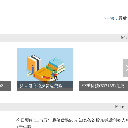
最后
下一篇：
Mor
[异常波动]辉丰股份(002496):股票交易异常波动-焦点消息
抖音电商退换货运费险首重范围升级至3公斤 持续提升用户体验 今头条
中重科技(603135)龙虎榜数据(07-
More+
今日要闻!上市五年股价猛跌96% 知名茶饮股东喊话创始人
1元年薪