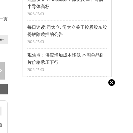
半导体高标
2026-07-03
一页
每日速读!司太立: 司太立关于控股股东股
份解除质押的公告
e+
2026-07-03
观焦点：供应增加成本降低 本周单晶硅
片价格承压下行
2026-07-03
03)
石药景峰: 股票交易异常波动的公告 焦点资讯
今日要闻!上市五年股价猛跌96% 知名茶饮股东喊话创始人领1元年薪
领