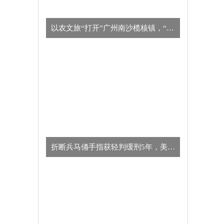
以农文旅“打开”广州南沙榄核镇，“星海故里”别有一番风味
​折断兵马俑手指获轻判缓刑5年，美国男子向中方致歉