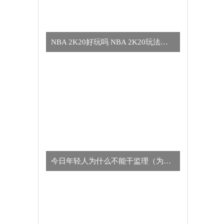
NBA 2K20好玩吗 NBA 2K20玩法简介
今日年轻人为什么不能干监理（为什么年轻人不适合干监理的真正原因）