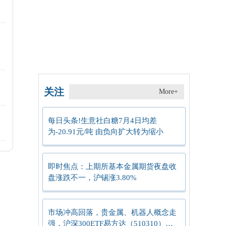
热
关注
More+
每日头条!生意社白糖7月4日均差
为-20.91元/吨 由负向扩大转为缩小
即时焦点：上期所基本金属期货夜盘收
盘涨跌不一，沪锡涨3.80%
市场冲高回落，贵金属、机器人概念走
强，沪深300ETF易方达（510310）成