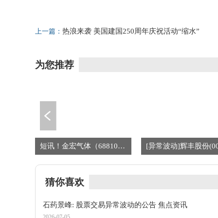
标签：
财经频道
财经资讯
热浪来袭 美国建国250周年庆祝活动“缩水”
上一篇：
为您推荐
69家A股公司公告提示风险 回应人形机器人、商业航天等热点
短讯！金宏气体（688106.SH）新增一起对外投资，被投资公司为海安金宏物流有限公司
猜你喜欢
石药景峰: 股票交易异常波动的公告 焦点资讯
2026-07-05