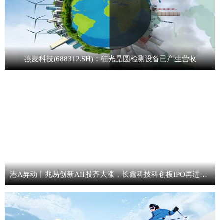
燕麦科技(688312.SH)：硅光晶圆检测设备已产生营收
港A异动丨兆易创新AH股齐大涨，长鑫科技科创板IPO再进一步，兆易创新持股1.80%