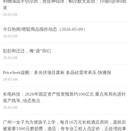
利物浦战平切尔西，恩佐神仙球，帕尔默太差劲：10场0进球0助
攻
26-05-09
今日热闻!嘧啶商品报价动态（2026-05-09）
26-05-09
彭彭和迁迁，俺“鼎”你们
26-05-09
PriceSeek提醒：多光伏项目废标 多晶硅需求承压-快播报
26-05-09
长电科技：2026年固定资产投资预算约100亿元 重点布局先进封
装产线等_动态焦点
26-05-09
广州一女子为方便孩子上学，每月10万元长租酒店房间，退租后
被索要3300元磨损费，酒店：有专业工程人员定价，正处理此事