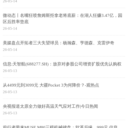
26-05-14
微动态丨名嘴狂喷詹姆斯拒拿老将底薪：在湖人狂赚3.47亿，园
区后胜率垫底
26-05-14
美媒盘点开拓者三大失望球员：杨瀚森、亨德森、克雷伊奇
26-05-14
信息:天智航(688277.SH)：放弃对参股公司增资扩股优先认购权
26-05-13
从4499元到3099元 大疆Pocket 3为何降价？-观热点
26-05-13
央视报道太原全力做好高温天气应对工作|今日热闻
26-05-13
前行者带来MUSE M80三模机械键盘：软革后缘，999元 信息