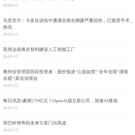
26-05-13
马竞官方：卡多佐训练中遭撞击致右脚踝严重扭伤，已接受手术_
热讯
26-05-13
英伟达或将在智利建设人工智能工厂
26-05-13
奥特佳管理层回应投资者：股价低迷“心急如焚” 全年业绩“谨慎
乐观”|直击业绩会
26-05-12
每日讯息!豪掷270亿元！OpenAI成立新公司，加速AI落地
26-05-12
塔巴科维奇的未来引发门兴风波
26-05-12