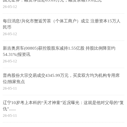
26-05-12
每日消息!兴化市蟹逅芳茶（个体工商户）成立 注册资本15万人
民币
26-05-12
新吉奥房车(00805)获控股股东减持1.55亿股 持股比例降至约
54.31%|报资讯
26-05-12
普冉股份大宗交易成交4345.99万元，买卖双方均为机构专用席
位|独家焦点
26-05-11
辽宁10岁考上本科的“天才神童”近况曝光：这就是他对父母的“复
仇”......
26-05-11