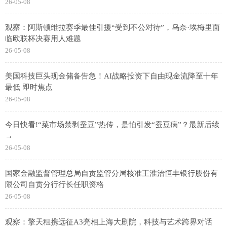
26-05-08
观察：阿斯顿维拉赛季最佳引援“受到不公对待”，乌奈·埃梅里面
临欧联杯决赛用人难题
26-05-08
美国科技巨头现金储备告急！AI战略投资下自由现金流降至十年
最低 即时焦点
26-05-08
今日快看!“菜市场禁剥蚕豆”热传，是怕引发“蚕豆病”？最新后续
→
26-05-08
国家金融监督管理总局自贡监管分局核准王淮治恒丰银行股份有
限公司自贡分行行长任职资格
26-05-08
观察：擎天租携远征A3亮相上海大剧院，科技与艺术跨界对话