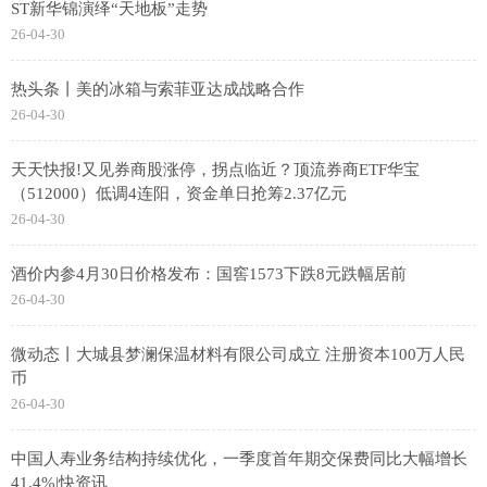
ST新华锦演绎“天地板”走势
26-04-30
热头条丨美的冰箱与索菲亚达成战略合作
26-04-30
天天快报!又见券商股涨停，拐点临近？顶流券商ETF华宝
（512000）低调4连阳，资金单日抢筹2.37亿元
26-04-30
酒价内参4月30日价格发布：国窖1573下跌8元跌幅居前
26-04-30
微动态丨大城县梦澜保温材料有限公司成立 注册资本100万人民
币
26-04-30
中国人寿业务结构持续优化，一季度首年期交保费同比大幅增长
41.4%|快资讯