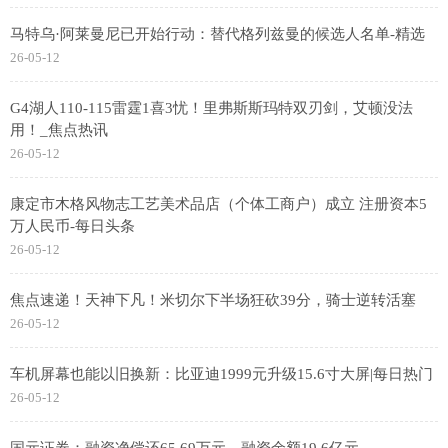
马特乌·阿莱曼尼已开始行动：替代格列兹曼的候选人名单-精选
26-05-12
G4湖人110-115雷霆1喜3忧！里弗斯斯玛特双刃剑，艾顿没法
用！_焦点热讯
26-05-12
康定市木格风物志工艺美术品店（个体工商户）成立 注册资本5
万人民币-每日头条
26-05-12
焦点速递！天神下凡！米切尔下半场狂砍39分，骑士逆转活塞
26-05-12
车机屏幕也能以旧换新：比亚迪1999元升级15.6寸大屏|每日热门
26-05-12
国元证券：融资净偿还65.69万元，融资余额19.6亿元