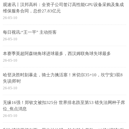
观速讯丨汉邦高科：全资子公司签订高性能GPU设备采购及集成
维保服务合同，总价27.83亿元
26-05-10
每日视讯:“王一平” 主动拒客
26-05-10
本赛季英超阿森纳角球进球最多，西汉姆联角球失球最多
26-05-10
哈登决胜时刻暴走，骑士力擒活塞！米切尔35+10，坎宁安3双8
失误|即时
26-05-10
无缘16强！郑钦文被扣325分 世界排名跌至第53 错失法网种子席
位_焦点消息
26-05-10