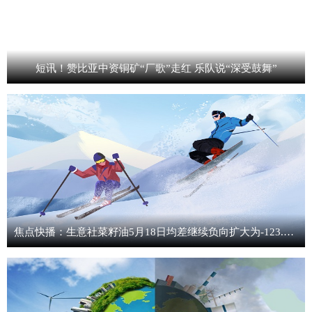
短讯！赞比亚中资铜矿“厂歌”走红 乐队说“深受鼓舞”
焦点快播：生意社菜籽油5月18日均差继续负向扩大为-123.70元/吨