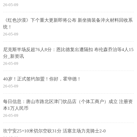
26-05-09
《红色沙漠》下个重大更新即将公布 新坐骑装备淬火材料回收系
统！
26-05-09
尼克斯半场反超76人8分：恩比德复出遭隔扣 布伦森乔治等4人15
分_新资讯
26-05-09
40岁！正式签约加盟！你好，霍华德！
26-05-09
每日信息：唐山市路北区津门饮品店（个体工商户）成立 注册资
本1万人民币
26-05-09
坎宁安25+10米切尔空砍31分 活塞主场力克骑士2-0