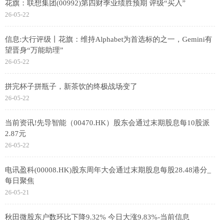
花旗：联想集团(00992)第四财季业绩胜预期 评级“买入”
26-05-22
信息:大行评级丨花旗：维持Alphabet为首选标的之一，Gemini有
望晋身“万能助理”
26-05-22
拼完杯子拼瓶子，新茶饮的终极战场变了
26-05-22
当前资讯!先导智能（00470.HK）股东会通过末期股息每10股派
2.87元
26-05-22
电讯盈科(00008.HK)股东周年大会通过末期股息每股28.48港分_
每日聚焦
26-05-21
秋田微股东户数环比下降9.32% 今日大涨9.83%-当前信息