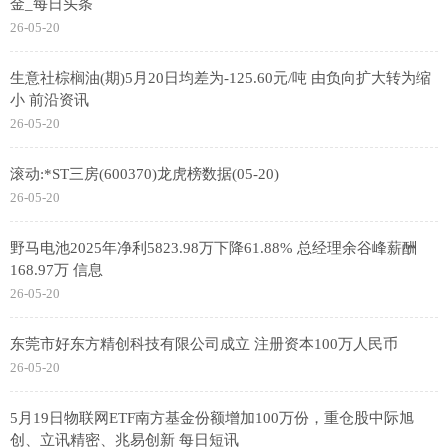
金_每日头条
26-05-20
生意社棕榈油(期)5月20日均差为-125.60元/吨 由负向扩大转为缩
小 前沿资讯
26-05-20
滚动:*ST三房(600370)龙虎榜数据(05-20)
26-05-20
野马电池2025年净利5823.98万下降61.88% 总经理余谷峰薪酬
168.97万 信息
26-05-20
东莞市好东方精创科技有限公司成立 注册资本100万人民币
26-05-20
5月19日物联网ETF南方基金份额增加100万份，重仓股中际旭
创、立讯精密、兆易创新 每日短讯