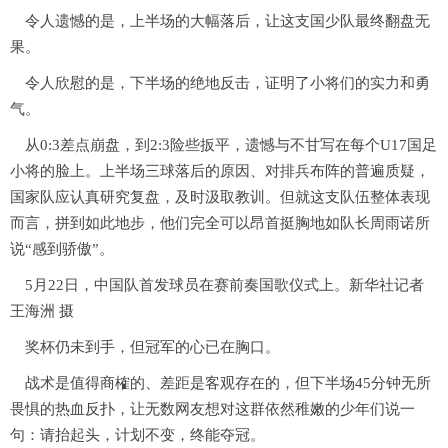
令人遗憾的是，上半场的大幅落后，让这支国少队最终翻盘无
果。
令人欣慰的是，下半场的绝地反击，证明了小将们的实力和勇
气。
从0:3差点崩盘，到2:3险些扳平，遗憾与不甘写在每个U17国足
小将的脸上。上半场三球落后的原因、对排兵布阵的普遍质疑，
国家队应认真研究复盘，及时汲取教训。但就这支队伍整体表现
而言，拼到如此地步，他们完全可以昂首挺胸地如队长周雨诺所
说“感到骄傲”。
5月22日，中国队首发球员在赛前奏国歌仪式上。新华社记者
王海洲 摄
奖杯仍未到手，但冠军的心已在胸口。
战术是值得商榷的、差距是客观存在的，但下半场45分钟无所
畏惧的热血反扑，让无数网友想对这群依然稚嫩的少年们说一
句：请抬起头，计划不变，终能夺冠。