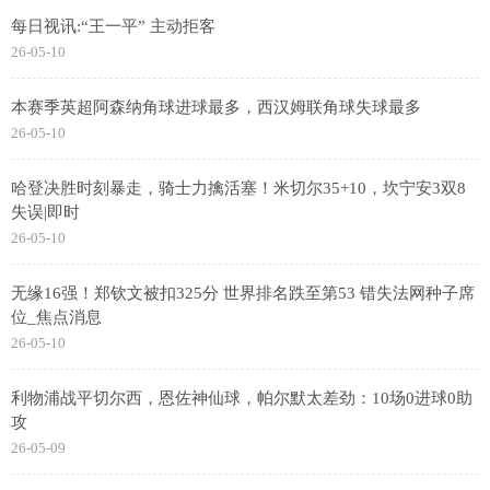
每日视讯:“王一平” 主动拒客
26-05-10
本赛季英超阿森纳角球进球最多，西汉姆联角球失球最多
26-05-10
哈登决胜时刻暴走，骑士力擒活塞！米切尔35+10，坎宁安3双8
失误|即时
26-05-10
无缘16强！郑钦文被扣325分 世界排名跌至第53 错失法网种子席
位_焦点消息
26-05-10
利物浦战平切尔西，恩佐神仙球，帕尔默太差劲：10场0进球0助
攻
26-05-09