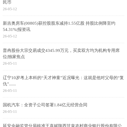
民币
26-05-12
新吉奥房车(00805)获控股股东减持1.55亿股 持股比例降至约
54.31%|报资讯
26-05-12
普冉股份大宗交易成交4345.99万元，买卖双方均为机构专用席
位|独家焦点
26-05-11
辽宁10岁考上本科的“天才神童”近况曝光：这就是他对父母的“复
仇”......
26-05-11
国机汽车：全资子公司签署1.84亿元经营合同
26-05-11
延安金融监管分局核准王喜斌陕西甘泉农村商业银行股份有限公