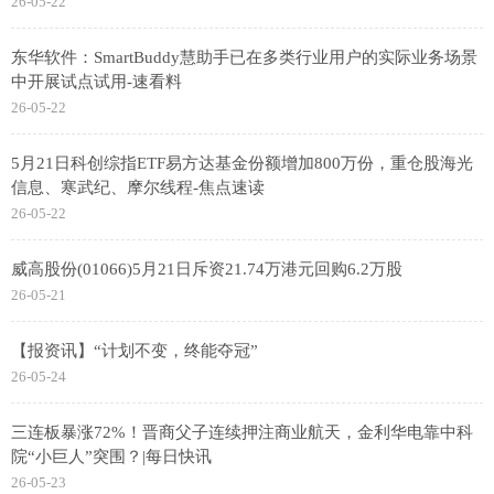
26-05-22
东华软件：SmartBuddy慧助手已在多类行业用户的实际业务场景
中开展试点试用-速看料
26-05-22
5月21日科创综指ETF易方达基金份额增加800万份，重仓股海光
信息、寒武纪、摩尔线程-焦点速读
26-05-22
威高股份(01066)5月21日斥资21.74万港元回购6.2万股
26-05-21
【报资讯】“计划不变，终能夺冠”
26-05-24
三连板暴涨72%！晋商父子连续押注商业航天，金利华电靠中科
院“小巨人”突围？|每日快讯
26-05-23