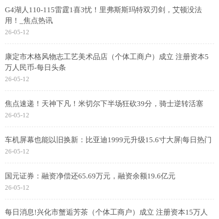
G4湖人110-115雷霆1喜3忧！里弗斯斯玛特双刃剑，艾顿没法
用！_焦点热讯
26-05-12
康定市木格风物志工艺美术品店（个体工商户）成立 注册资本5
万人民币-每日头条
26-05-12
焦点速递！天神下凡！米切尔下半场狂砍39分，骑士逆转活塞
26-05-12
车机屏幕也能以旧换新：比亚迪1999元升级15.6寸大屏|每日热门
26-05-12
国元证券：融资净偿还65.69万元，融资余额19.6亿元
26-05-12
每日消息!兴化市蟹逅芳茶（个体工商户）成立 注册资本15万人