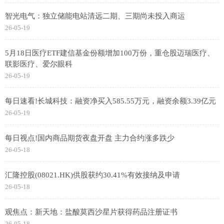
智光电气：独立储能电站清远二期、三期尚未投入商运
26-05-19
5月18日医疗ETF建信基金份额增加100万份，重仓股迈瑞医疗、
联影医疗、爱尔眼科
26-05-19
每日速看!长城科技：融资净买入585.55万元，融资余额3.39亿元
26-05-19
每日视点!国内商品期货夜盘开盘 主力合约涨多跌少
26-05-18
汇隆控股(08021.HK)供股获约30.41%有效接纳及申请
26-05-18
观焦点：新天地：盐酸莫西沙星片获得药品注册证书
26-05-18