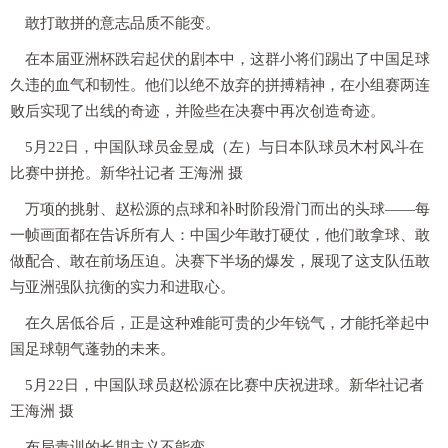
敢打敢拼的意志品质不能变。
在本届亚洲杯跌宕起伏的剧本中，这群小将们踢出了中国足球
久违的血气和韧性。他们以绝不放弃的拼搏精神，在小组赛两连
败后实现了出线的奇迹，并险些在决赛中再次创造奇迹。
5月22日，中国队球员金昱成（左）与日本队球员木村风斗在
比赛中拼抢。新华社记者 王海洲 摄
万项的挑射、赵松源的点球和补时阶段滑门而出的头球——每
一帧画面都在告诉所有人：中国少年敢打硬仗，他们敢拿球、敢
做配合、敢在前场压迫。决赛下半场的爆发，展现了这支队伍敢
与亚洲强队抗衡的实力和进取心。
在久居低谷后，正是这种难能可贵的少年锐气，才能托举起中
国足球朝气蓬勃的未来。
5月22日，中国队球员赵松源在比赛中庆祝进球。新华社记者
王海洲 摄
布局青训的长期主义不能变。