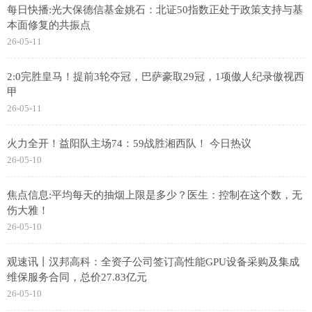
每日快播:光大保德信基金姚石：北证50指数正处于政策支持与基
本面修复的共振点
26-05-11
2:0完胜皇马！提前3轮夺冠，巴萨豪取29冠，1项傲人纪录傲视西
甲
26-05-11
火力全开！益阳队主场74：59战胜湘西队！ 今日热议
26-05-10
焦点信息:平均每天的抽烟上限是多少？医生：控制在这个数，无
伤大雅！
26-05-10
观速讯丨汉邦高科：全资子公司签订高性能GPU设备采购及集成
维保服务合同，总价27.83亿元
26-05-10