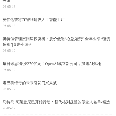
热讯
26-05-13
英伟达或将在智利建设人工智能工厂
26-05-13
奥特佳管理层回应投资者：股价低迷“心急如焚” 全年业绩“谨慎
乐观”|直击业绩会
26-05-12
每日讯息!豪掷270亿元！OpenAI成立新公司，加速AI落地
26-05-12
塔巴科维奇的未来引发门兴风波
26-05-12
马特乌·阿莱曼尼已开始行动：替代格列兹曼的候选人名单-精选
26-05-12