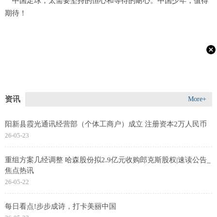
中国足球，太需要坚持的恒心和等待的耐心。中国少年，值得
期待！
资讯
More+
阳新县霞光通讯经营部（个体工商户）成立 注册资本2万人民币
26-05-23
重组方案几经调整 哈森股份拟2.9亿元收购郎克斯股权|速读公告_
焦点热讯
26-05-22
每日看点!步步成诗，打卡美丽中国