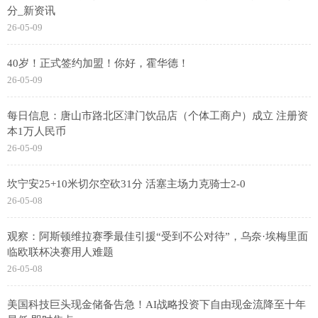
分_新资讯
26-05-09
40岁！正式签约加盟！你好，霍华德！
26-05-09
每日信息：唐山市路北区津门饮品店（个体工商户）成立 注册资
本1万人民币
26-05-09
坎宁安25+10米切尔空砍31分 活塞主场力克骑士2-0
26-05-08
观察：阿斯顿维拉赛季最佳引援“受到不公对待”，乌奈·埃梅里面
临欧联杯决赛用人难题
26-05-08
美国科技巨头现金储备告急！AI战略投资下自由现金流降至十年