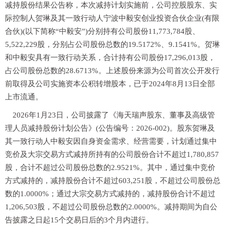
减持股份结果公告称，本次减持计划实施前，公司控股股东、实
际控制人贺琳及其一致行动人宁波中毅安创业投资合伙企业(有限
合伙)(以下简称“中毅安”)分别持有公司股份11,773,784股、
5,522,229股，分别占公司股份总数的19.5172%、9.1541%。贺琳
和中毅安具有一致行动关系，合计持有公司股份17,296,013股，
占公司股份总数的28.6713%。上述股份来源为公司首次公开发行
前取得及公司实施资本公积转增股本，已于2024年8月13日全部
上市流通。
2026年1月23日，公司披露了《海天瑞声股东、董事及高级管
理人员减持股份计划公告》(公告编号：2026-002)。股东贺琳及
其一致行动人中毅安因自身资金需求、经营需要，计划通过集中
竞价及大宗交易方式减持所持有的公司股份合计不超过1,780,857
股，合计不超过公司股份总数的2.9521%。其中，通过集中竞价
方式减持的，减持股份合计不超过603,251股，不超过公司股份总
数的1.0000%；通过大宗交易方式减持的，减持股份合计不超过
1,206,503股，不超过公司股份总数的2.0000%。减持期间为自公
告披露之日起15个交易日后的3个月内进行。