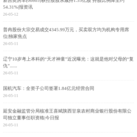
新吉奥房车(00805)获控股股东减持1.55亿股 持股比例降至约
54.31%|报资讯
26-05-12
普冉股份大宗交易成交4345.99万元，买卖双方均为机构专用席
位|独家焦点
26-05-11
辽宁10岁考上本科的“天才神童”近况曝光：这就是他对父母的“复
仇”......
26-05-11
国机汽车：全资子公司签署1.84亿元经营合同
26-05-11
延安金融监管分局核准王喜斌陕西甘泉农村商业银行股份有限公
司独立董事任职资格|今日报
26-05-11