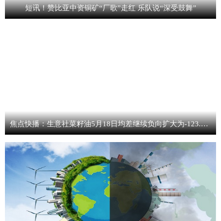
短讯！赞比亚中资铜矿“厂歌”走红 乐队说“深受鼓舞”
焦点快播：生意社菜籽油5月18日均差继续负向扩大为-123.70元/吨