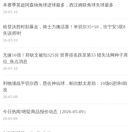
本赛季英超阿森纳角球进球最多，西汉姆联角球失球最多
26-05-10
哈登决胜时刻暴走，骑士力擒活塞！米切尔35+10，坎宁安3双8
失误|即时
26-05-10
无缘16强！郑钦文被扣325分 世界排名跌至第53 错失法网种子席
位_焦点消息
26-05-10
利物浦战平切尔西，恩佐神仙球，帕尔默太差劲：10场0进球0助
攻
26-05-09
今日热闻!嘧啶商品报价动态（2026-05-09）
26-05-09