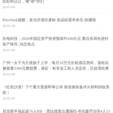
彭彭和迁迁，俺“鼎”你们
26-05-09
PriceSeek提醒：多光伏项目废标 多晶硅需求承压-快播报
26-05-09
长电科技：2026年固定资产投资预算约100亿元 重点布局先进封
装产线等_动态焦点
26-05-09
广州一女子为方便孩子上学，每月10万元长租酒店房间，退租后
被索要3300元磨损费，酒店：有专业工程人员定价，正处理此事
26-05-09
《红色沙漠》下个重大更新即将公布 新坐骑装备淬火材料回收系
统！
26-05-09
尼克斯半场反超76人8分：恩比德复出遭隔扣 布伦森乔治等4人15