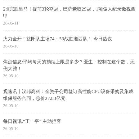
2:0完胜皇马！提前3轮夺冠，巴萨豪取29冠，1项傲人纪录傲视西
甲
26-05-11
火力全开！益阳队主场74：59战胜湘西队！ 今日热议
26-05-10
焦点信息:平均每天的抽烟上限是多少？医生：控制在这个数，无
伤大雅！
26-05-10
观速讯丨汉邦高科：全资子公司签订高性能GPU设备采购及集成
维保服务合同，总价27.83亿元
26-05-10
每日视讯:“王一平” 主动拒客
26-05-10