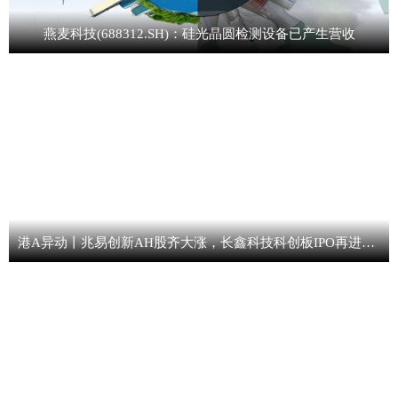
燕麦科技(688312.SH)：硅光晶圆检测设备已产生营收
港A异动丨兆易创新AH股齐大涨，长鑫科技科创板IPO再进一步，兆易创新持股1.80%