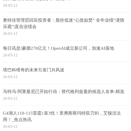
26-05-13
奥特佳管理层回应投资者：股价低迷“心急如焚” 全年业绩“谨慎
乐观”|直击业绩会
26-05-12
每日讯息!豪掷270亿元！OpenAI成立新公司，加速AI落地
26-05-12
塔巴科维奇的未来引发门兴风波
26-05-12
马特乌·阿莱曼尼已开始行动：替代格列兹曼的候选人名单-精选
26-05-12
G4湖人110-115雷霆1喜3忧！里弗斯斯玛特双刃剑，艾顿没法
用！_焦点热讯
26-05-12