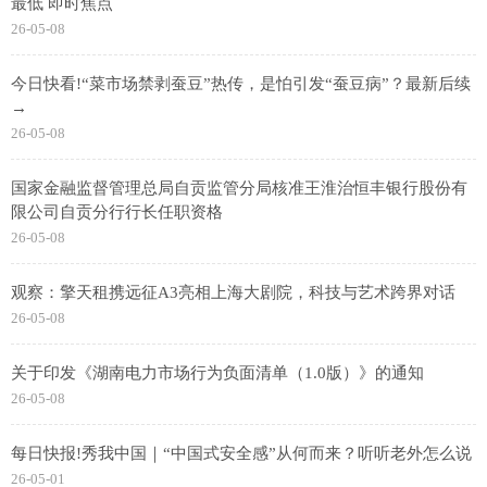
最低 即时焦点
26-05-08
今日快看!“菜市场禁剥蚕豆”热传，是怕引发“蚕豆病”？最新后续
→
26-05-08
国家金融监督管理总局自贡监管分局核准王淮治恒丰银行股份有
限公司自贡分行行长任职资格
26-05-08
观察：擎天租携远征A3亮相上海大剧院，科技与艺术跨界对话
26-05-08
关于印发《湖南电力市场行为负面清单（1.0版）》的通知
26-05-08
每日快报!秀我中国｜“中国式安全感”从何而来？听听老外怎么说
26-05-01